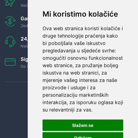
Već za nekoliko dana kod vas
Mi koristimo kolačiće
Garancija u povrat novaca
Jednostavno pravilo: Roba za novac
Ova web stranica koristi kolačiće i
druge tehnologije praćenja kako
24/7 odlična podrška
bi poboljšala vaše iskustvo
Naši agenti uvijek na raspolaganju
pregledavanja u sljedeće svrhe:
omogućiti osnovnu funkcionalnost
Sigurno obročno plaćanje
web stranice
,
za pružanje boljeg
Do 24 rata bez kamata
iskustva na web stranici
,
za
mjerenje vašeg interesa za naše
proizvode i usluge i za
personalizaciju marketinških
interakcija
,
za isporuku oglasa koji
su relevantniji za vas
.
Slažem se
Odbijam