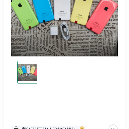
v1|596274372736|1190416768844