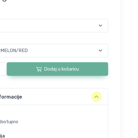
Dodaj u košaricu
formacije
dostupno
ija