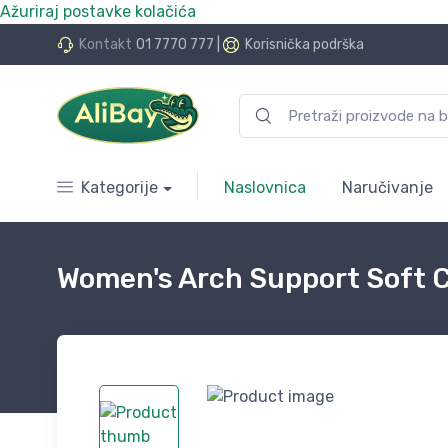
Ažuriraj postavke kolačića
do 24 rate bez kamata
Kontakt
01 7770 777
|
Korisnička podrška
Kategorije
Naslovnica
Naručivanje
Women's Arch Support Soft 