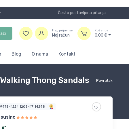
Često postavljena pitanja
Koristite
Hej, prijavi se
Košarica
raži
Moj račun
0,00
€
e
Blog
O nama
Kontakt
 Walking Thong Sandals
Povratak
6997841224|1205417114298
susinc
€