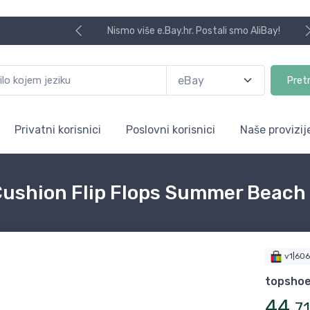
Nismo više e.Bay.hr. Postali smo AliBay!
Pret
Privatni korisnici
Poslovni korisnici
Naše provizij
Cushion Flip Flops Summer Beach
v1|60
topshoe
44
,
71