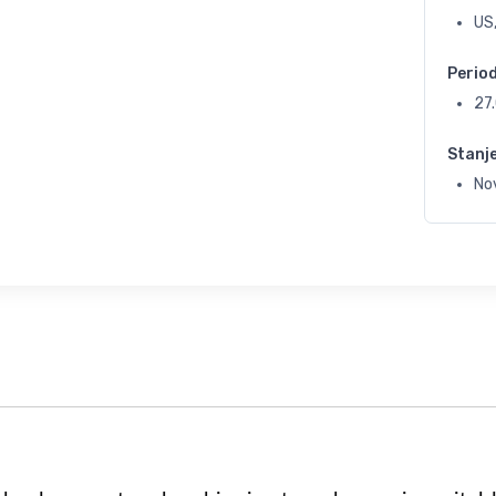
US
Perio
27
Stanj
No