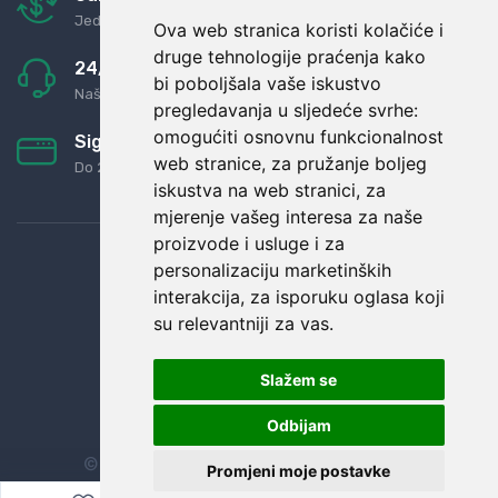
Jednostavno pravilo: Roba za novac
Ova web stranica koristi kolačiće i
druge tehnologije praćenja kako
24/7 odlična podrška
bi poboljšala vaše iskustvo
Naši agenti uvijek na raspolaganju
pregledavanja u sljedeće svrhe:
omogućiti osnovnu funkcionalnost
Sigurno obročno plaćanje
web stranice
,
za pružanje boljeg
Do 24 rata bez kamata
iskustva na web stranici
,
za
mjerenje vašeg interesa za naše
proizvode i usluge i za
personalizaciju marketinških
interakcija
,
za isporuku oglasa koji
su relevantniji za vas
.
Slažem se
Odbijam
© Sva prava zadržana.
Dopi grupa d.o.o.
Promjeni moje postavke