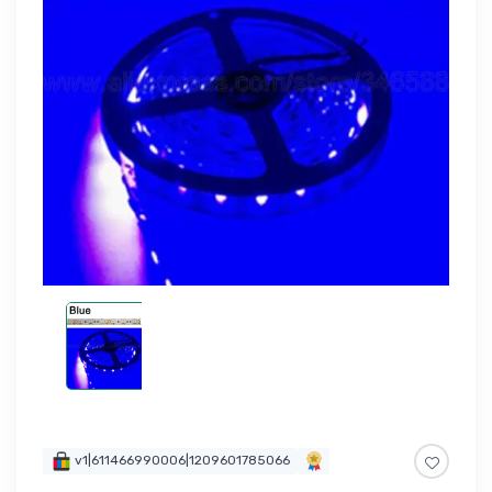
v1|611466990006|1209601785066