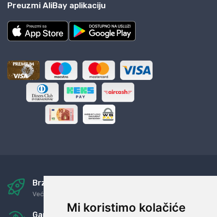
Preuzmi AliBay aplikaciju
Brza i sigurna dostava
Već za nekoliko dana kod vas
Mi koristimo kolačiće
Garancija u povrat novaca