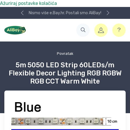
Ažuriraj postavke kolačića
Nismo više e.Bay.hr. Postali smo AliBay!
Povratak
5m 5050 LED Strip 60LEDs/m
Flexible Decor Lighting RGB RGBW
RGB CCT Warm White