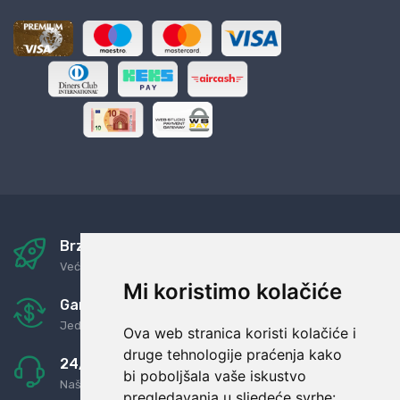
Brza i sigurna dostava
Već za nekoliko dana kod vas
Mi koristimo kolačiće
Garancija u povrat novaca
Jednostavno pravilo: Roba za novac
Ova web stranica koristi kolačiće i
druge tehnologije praćenja kako
24/7 odlična podrška
bi poboljšala vaše iskustvo
Naši agenti uvijek na raspolaganju
pregledavanja u sljedeće svrhe: