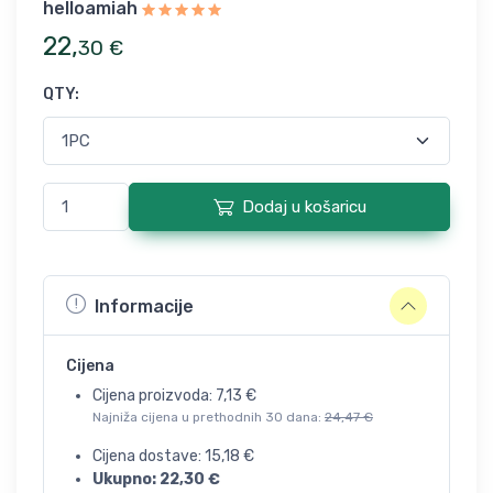
helloamiah
22
,
30
€
QTY
:
Dodaj u košaricu
Informacije
Cijena
Cijena proizvoda:
7,13
€
Najniža cijena u prethodnih 30 dana:
24,47
€
Cijena dostave:
15,18
€
Ukupno:
22,30
€