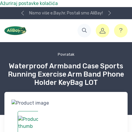
Ažuriraj postavke kolačića
Nismo više e.Bay.hr. Postali smo AliBay!
Povratak
Waterproof Armband Case Sports
Running Exercise Arm Band Phone
Holder KeyBag LOT