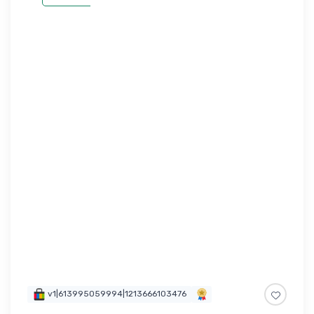
v1|613995059994|1213666103476