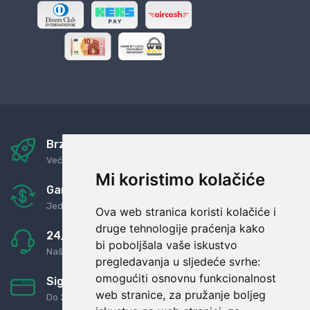
Brza i sigurna dostava
Već za nekoliko dana kod vas
Mi koristimo kolačiće
Garancija u povrat novaca
Jednostavno pravilo: Roba za novac
Ova web stranica koristi kolačiće i
druge tehnologije praćenja kako
24/7 odlična podrška
bi poboljšala vaše iskustvo
Naši agenti uvijek na raspolaganju
pregledavanja u sljedeće svrhe:
omogućiti osnovnu funkcionalnost
Sigurno obročno plaćanje
web stranice
,
za pružanje boljeg
Do 24 rata bez kamata