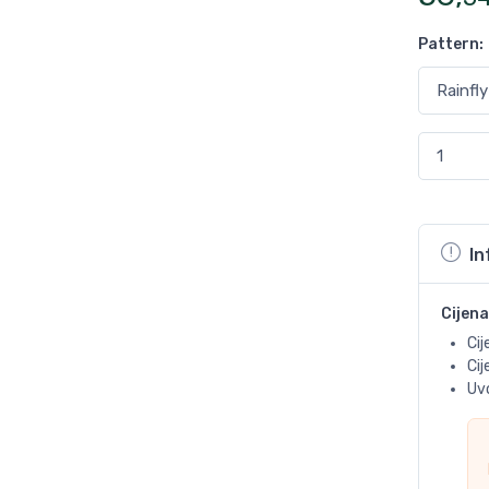
Pattern
:
In
Cijena
Cij
Ci
Uvo