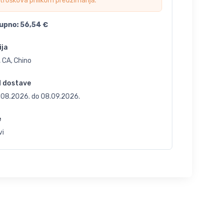
troškova prilikom preuzimanja.
upno:
56,54
€
ija
 CA, Chino
d dostave
.08.2026.
do
08.09.2026.
e
vi