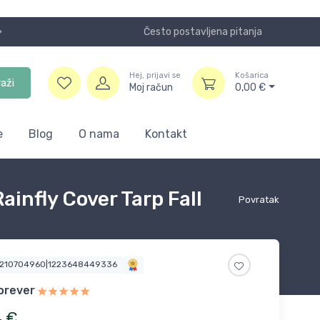
Često postavljena pitanja
Koristite
Hej, prijavi se
Košarica
raži
Moj račun
0,00
€
e
Blog
O nama
Kontakt
infly Cover Tarp Fall
Povratak
6210704960|1223648449336
forever
4
€