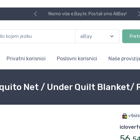
Nismo više e.Bay.hr. Postali smo AliBay!
Pret
Privatni korisnici
Poslovni korisnici
Naše provizij
to Net / Under Quilt Blanket/ Ra
v1|62
iclover
56
,
5