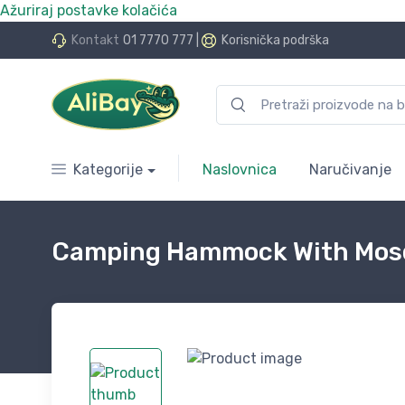
Ažuriraj postavke kolačića
do 24 rate bez kamata
Kontakt
01 7770 777
|
Korisnička podrška
Kategorije
Naslovnica
Naručivanje
Camping Hammock With Mosqui