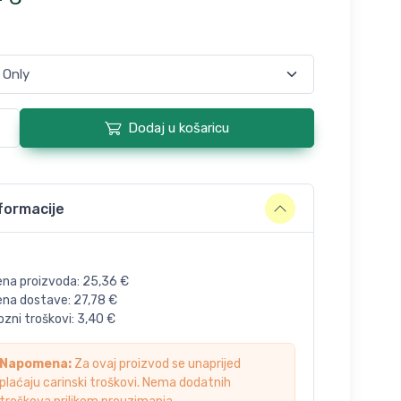
Dodaj u košaricu
formacije
ena proizvoda:
25,36
€
jena dostave:
27,78
€
zni troškovi:
3,40
€
Napomena:
Za ovaj proizvod se unaprijed
plaćaju carinski troškovi. Nema dodatnih