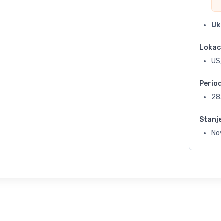
Uk
Lokac
US,
Perio
28
Stanj
No