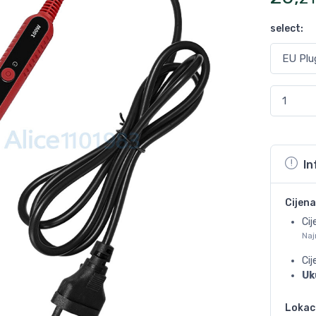
select
:
In
Cijena
Cij
Naj
Ci
Uk
Lokac