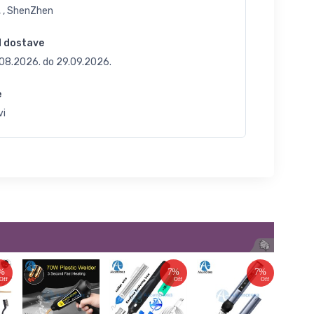
, , ShenZhen
d dostave
.08.2026.
do
29.09.2026.
e
vi