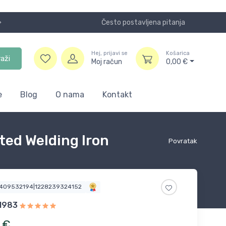
Često postavljena pitanja
Koristite
Hej, prijavi se
Košarica
raži
Moj račun
0,00
€
e
Blog
O nama
Kontakt
ted Welding Iron
Povratak
1409532194|1228239324152
01983
€