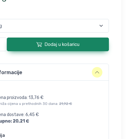
Dodaj u košaricu
formacije
ena proizvoda:
13,76
€
niža cijena u prethodnih 30 dana:
21,92
€
jena dostave:
6,45
€
upno:
20,21
€
ija