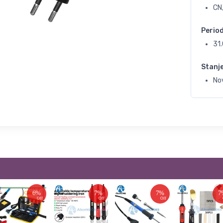
CN
Perio
31
Stanj
No