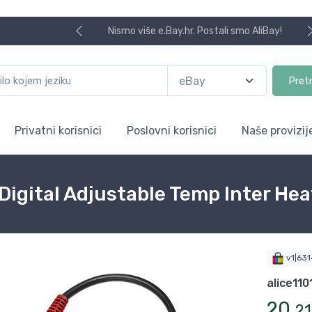
Nismo više e.Bay.hr. Postali smo AliBay!
Pret
Privatni korisnici
Poslovni korisnici
Naše provizij
 Digital Adjustable Temp Inter Hea
v1|63
alice11
20
,
21