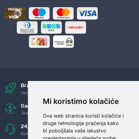
Brza i sigurna dostava
Već za nekoliko dana kod vas
Mi koristimo kolačiće
Garancija u povrat novaca
Jednostavno pravilo: Roba za novac
Ova web stranica koristi kolačiće i
druge tehnologije praćenja kako
24/7 odlična podrška
bi poboljšala vaše iskustvo
Naši agenti uvijek na raspolaganju
pregledavanja u sljedeće svrhe: