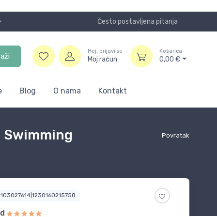
Često postavljena pitanja
Koristite
Hej, prijavi se
Košarica
raži
Moj račun
0,00
€
e
Blog
O nama
Kontakt
ng Swimming
Povratak
3103027614|1230160215758
ed