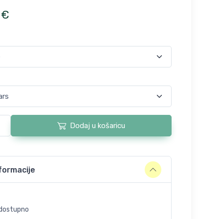
€
Dodaj u košaricu
formacije
dostupno