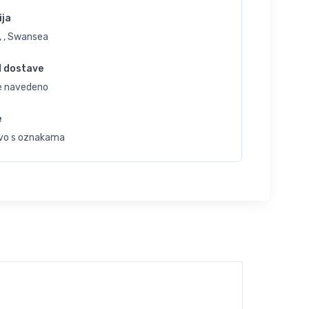
ija
, , Swansea
d dostave
je navedeno
e
vo s oznakama