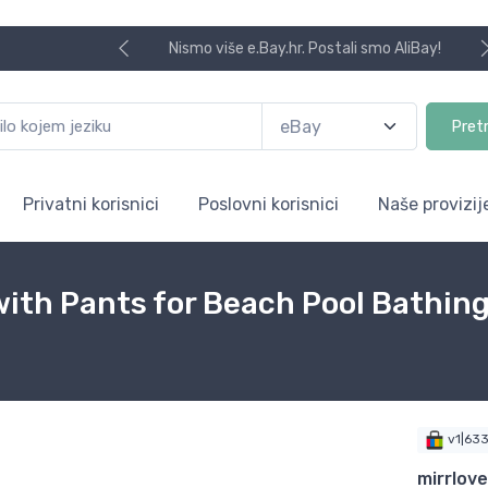
Nismo više e.Bay.hr. Postali smo AliBay!
Pret
Privatni korisnici
Poslovni korisnici
Naše provizij
with Pants for Beach Pool Bathi
v1|63
mirrlov