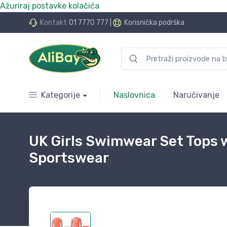
Ažuriraj postavke kolačića
do 24 rate bez kamata
Kontakt
01 7770 777
|
Korisnička podrška
Kategorije
Naslovnica
Naručivanje
UK Girls Swimwear Set Tops 
Sportswear