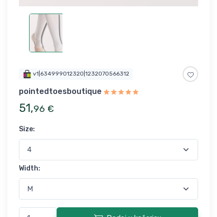
v1|634999012320|1232070566312
pointedtoesboutique
51
,
96
€
Size
:
Width
: