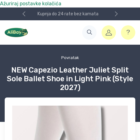
Ažuriraj postavke kolačića
Nismo više e.Bay.hr. Postali smo AliBay!
Povratak
NEW Capezio Leather Juliet Split
Sole Ballet Shoe in Light Pink (Style
2027)