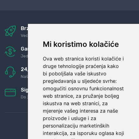
Brza i sigurna dostava
Već za nekoliko dana kod vas
Mi koristimo kolačiće
Garancija u povrat novaca
Jednostavno pravilo: Roba za novac
Ova web stranica koristi kolačiće i
druge tehnologije praćenja kako
24/7 odlična podrška
bi poboljšala vaše iskustvo
Naši agenti uvijek na raspolaganju
pregledavanja u sljedeće svrhe:
omogućiti osnovnu funkcionalnost
Sigurno obročno plaćanje
web stranice
,
za pružanje boljeg
Do 24 rata bez kamata
iskustva na web stranici
,
za
mjerenje vašeg interesa za naše
proizvode i usluge i za
personalizaciju marketinških
interakcija
,
za isporuku oglasa koji