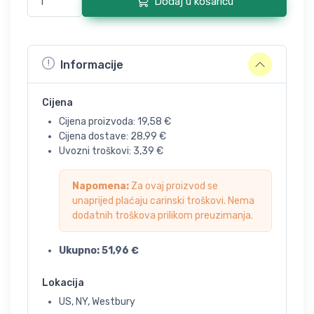
Dodaj u košaricu
Informacije
Cijena
Cijena proizvoda:
19,58
€
Cijena dostave:
28,99
€
Uvozni troškovi:
3,39
€
Napomena:
Za ovaj proizvod se
unaprijed plaćaju carinski troškovi. Nema
dodatnih troškova prilikom preuzimanja.
Ukupno:
51,96
€
Lokacija
US, NY, Westbury