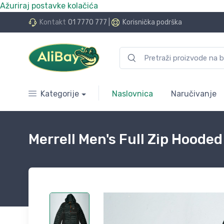
Ažuriraj postavke kolačića
do 24 rate bez kamata
Kontakt
01 7770 777
|
Korisnička podrška
Kategorije
Naslovnica
Naručivanje
Merrell Men's Full Zip Hoode