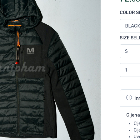
COLOR S
SIZE SE
In
Cijena
Cij
Ci
Uvo