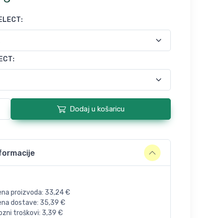
ELECT
:
LECT
:
Dodaj u košaricu
formacije
ena proizvoda:
33,24
€
jena dostave:
35,39
€
zni troškovi:
3,39
€