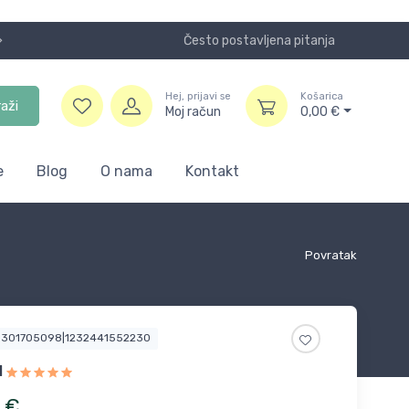
Često postavljena pitanja
Koristite
Hej, prijavi se
Košarica
raži
Moj račun
0,00
€
e
Blog
O nama
Kontakt
Povratak
5301705098|1232441552230
1
€