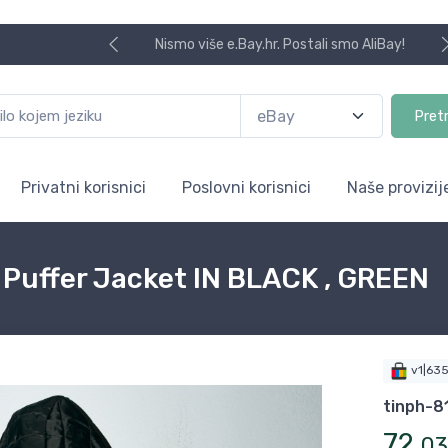
Nismo više e.Bay.hr. Postali smo AliBay!
Pret
Privatni korisnici
Poslovni korisnici
Naše provizij
d Puffer Jacket IN BLACK , GREEN
v1|63
tinph-8
72
,
03