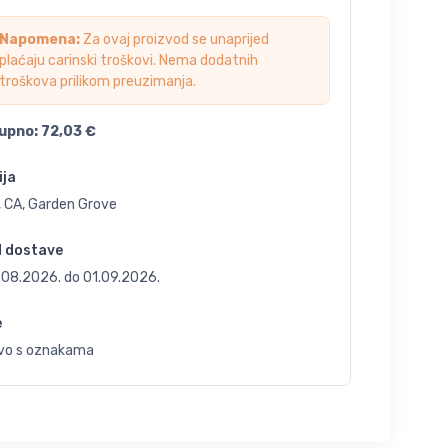
Napomena:
Za ovaj proizvod se unaprijed
plaćaju carinski troškovi. Nema dodatnih
troškova prilikom preuzimanja.
upno:
72,03
€
ija
, CA, Garden Grove
d dostave
.08.2026.
do
01.09.2026.
e
vo s oznakama