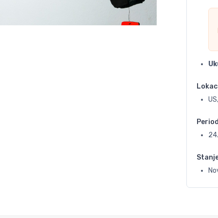
Uk
Lokac
US
Perio
24
Stanj
No