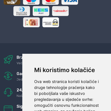
Brza i sigurna dostava
Već za nekoliko dana kod vas
Mi koristimo kolačiće
Garancija u povrat novaca
Jednostavno pravilo: Roba za novac
Ova web stranica koristi kolačiće i
druge tehnologije praćenja kako
24/7 odlična podrška
bi poboljšala vaše iskustvo
Naši agenti uvijek na raspolaganju
pregledavanja u sljedeće svrhe:
omogućiti osnovnu funkcionalnost
Sigurno obročno plaćanje