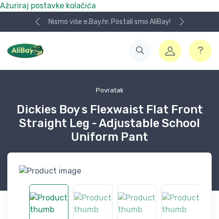
Ažuriraj postavke kolačića
Nismo više e.Bay.hr. Postali smo AliBay!
Povratak
Dickies Boy s Flexwaist Flat Front
Straight Leg - Adjustable School
Uniform Pant