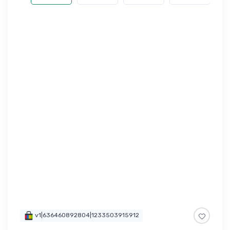
v1|636460892804|1233503915912