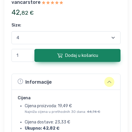
vancarstore
42
,
82
€
Size
:
Dodaj u košaricu
Informacije
Cijena
Cijena proizvoda:
19,49
€
Najniža cijena u prethodnih 30 dana:
44,74
€
Cijena dostave:
23,33
€
Ukupno:
42,82
€