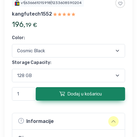
v1|636661015918|1233608590204
kangfutech1552
196
,
19
€
Color
:
Storage Capacity
:
Dodaj u košaricu
Informacije