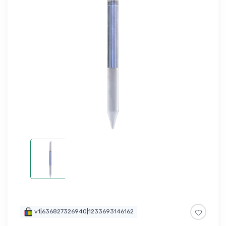
v1|636827326940|1233693146162