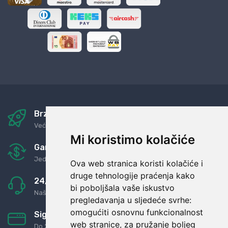
Brza i sigurna dostava
Već za nekoliko dana kod vas
Mi koristimo kolačiće
Garancija u povrat novaca
Jednostavno pravilo: Roba za novac
Ova web stranica koristi kolačiće i
druge tehnologije praćenja kako
24/7 odlična podrška
bi poboljšala vaše iskustvo
Naši agenti uvijek na raspolaganju
pregledavanja u sljedeće svrhe:
omogućiti osnovnu funkcionalnost
Sigurno obročno plaćanje
web stranice
,
za pružanje boljeg
Do 24 rata bez kamata