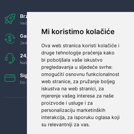
Brza i sigurna dostava
Već za nekoliko dana kod vas
Mi koristimo kolačiće
Garancija u povrat novaca
Jednostavno pravilo: Roba za novac
Ova web stranica koristi kolačiće i
druge tehnologije praćenja kako
24/7 odlična podrška
bi poboljšala vaše iskustvo
Naši agenti uvijek na raspolaganju
pregledavanja u sljedeće svrhe:
omogućiti osnovnu funkcionalnost
Sigurno obročno plaćanje
web stranice
,
za pružanje boljeg
Do 24 rata bez kamata
iskustva na web stranici
,
za
mjerenje vašeg interesa za naše
proizvode i usluge i za
personalizaciju marketinških
interakcija
,
za isporuku oglasa koji
su relevantniji za vas
.