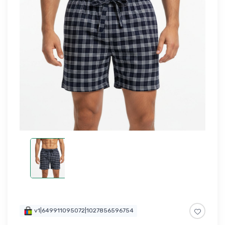
v1|649911095072|1027856596754