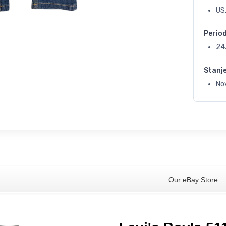
US,
Perio
24
Stanj
No