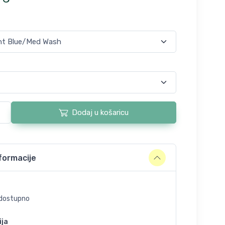
Dodaj u košaricu
formacije
dostupno
ija