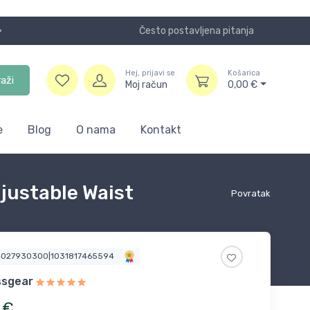
Često postavljena pitanja
Koristite
Hej, prijavi se
Košarica
raži
Moj račun
0,00
€
e
Blog
O nama
Kontakt
djustable Waist
Povratak
4027930300|1031817465594
ssgear
€