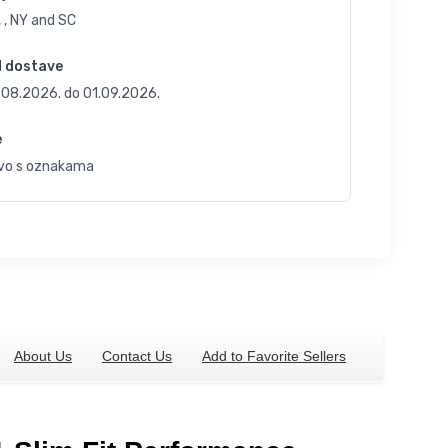
 , NY and SC
d dostave
.08.2026.
do
01.09.2026.
e
vo s oznakama