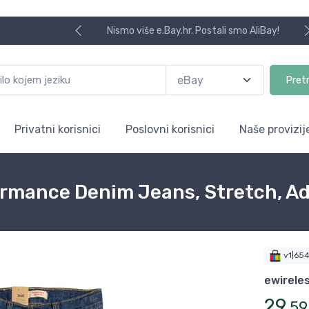
Nismo više e.Bay.hr. Postali smo AliBay!
Pret
Privatni korisnici
Poslovni korisnici
Naše provizij
rformance Denim Jeans, Stretch, A
v1|65
ewirele
29
,
59