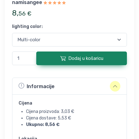
namisangee
8
,
56
€
lighting color
:
Dodaj u košaricu
Informacije
Cijena
Cijena proizvoda:
3,03
€
Cijena dostave:
5,53
€
Ukupno:
8,56
€
Lokacija