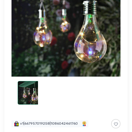
v1|667957019258|1086042461760