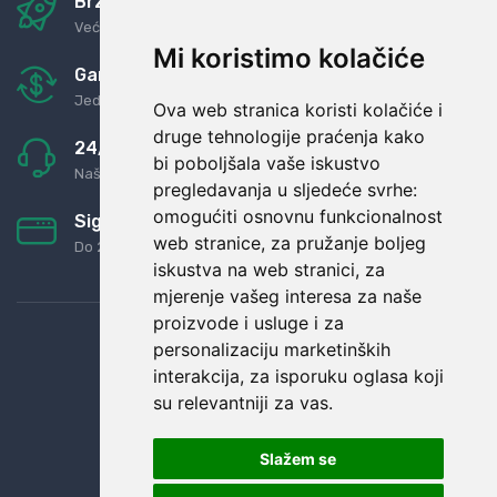
Brza i sigurna dostava
Već za nekoliko dana kod vas
Mi koristimo kolačiće
Garancija u povrat novaca
Jednostavno pravilo: Roba za novac
Ova web stranica koristi kolačiće i
druge tehnologije praćenja kako
24/7 odlična podrška
bi poboljšala vaše iskustvo
Naši agenti uvijek na raspolaganju
pregledavanja u sljedeće svrhe:
omogućiti osnovnu funkcionalnost
Sigurno obročno plaćanje
web stranice
,
za pružanje boljeg
Do 24 rata bez kamata
iskustva na web stranici
,
za
mjerenje vašeg interesa za naše
proizvode i usluge i za
personalizaciju marketinških
interakcija
,
za isporuku oglasa koji
su relevantniji za vas
.
Slažem se