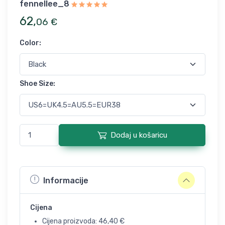
fennellee_8
62
,
06
€
Color
:
Shoe Size
:
Dodaj u košaricu
Informacije
Cijena
Cijena proizvoda:
46,40
€