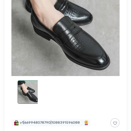
v1|669948078790|1088391596088