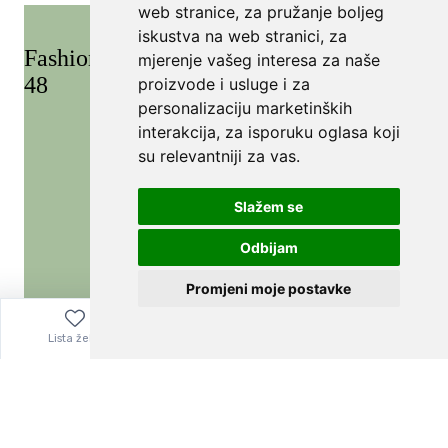
web stranice
,
za pružanje boljeg
iskustva na web stranici
,
za
mjerenje vašeg interesa za naše
proizvode i usluge i za
personalizaciju marketinških
interakcija
,
za isporuku oglasa koji
su relevantniji za vas
.
Slažem se
Odbijam
Promjeni moje postavke
Lista želja
Izbornik
0,00
€