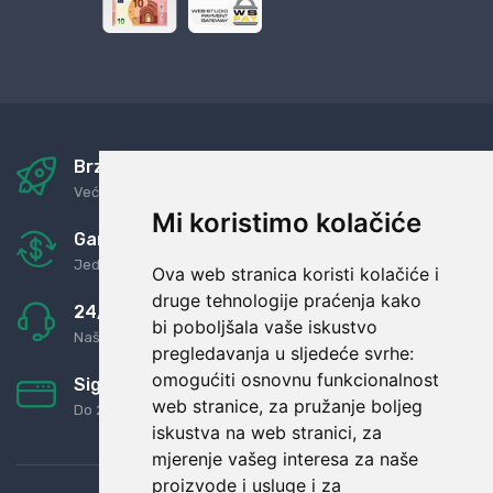
Brza i sigurna dostava
Već za nekoliko dana kod vas
Mi koristimo kolačiće
Garancija u povrat novaca
Jednostavno pravilo: Roba za novac
Ova web stranica koristi kolačiće i
druge tehnologije praćenja kako
24/7 odlična podrška
bi poboljšala vaše iskustvo
Naši agenti uvijek na raspolaganju
pregledavanja u sljedeće svrhe:
omogućiti osnovnu funkcionalnost
Sigurno obročno plaćanje
web stranice
,
za pružanje boljeg
Do 24 rata bez kamata
iskustva na web stranici
,
za
mjerenje vašeg interesa za naše
proizvode i usluge i za