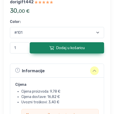
dorigift442
30
,
00
€
Color
:
Dodaj u košaricu
Informacije
Cijena
Cijena proizvoda:
9,78
€
Cijena dostave:
16,82
€
Uvozni troškovi:
3,40
€