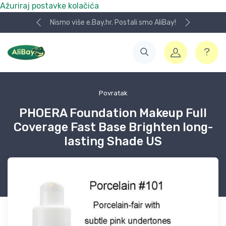
Ažuriraj postavke kolačića
Nismo više e.Bay.hr. Postali smo AliBay!
Povratak
PHOERA Foundation Makeup Full
Coverage Fast Base Brighten long-
lasting Shade US