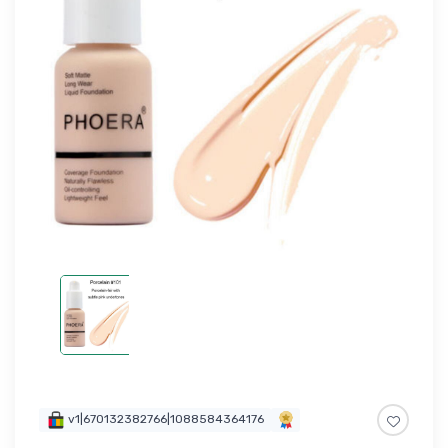
v1|670132382766|1088584364176