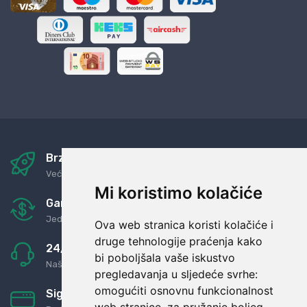
Brza i sigurna dostava
Već za nekoliko dana kod vas
Mi koristimo kolačiće
Garancija u povrat novaca
Jednostavno pravilo: Roba za novac
Ova web stranica koristi kolačiće i
druge tehnologije praćenja kako
24/7 odlična podrška
bi poboljšala vaše iskustvo
Naši agenti uvijek na raspolaganju
pregledavanja u sljedeće svrhe:
omogućiti osnovnu funkcionalnost
Sigurno obročno plaćanje