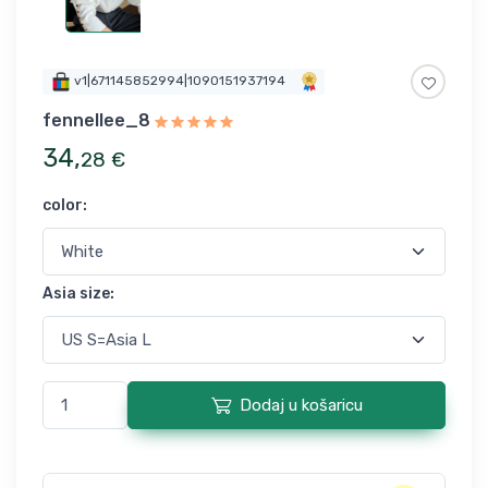
v1|671145852994|1090151937194
fennellee_8
34
,
28
€
color
:
Asia size
:
Dodaj u košaricu