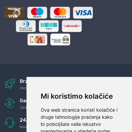
Brza i sigurna dostava
Već za nekoliko dana kod vas
Mi koristimo kolačiće
Garancija u povrat novaca
Jednostavno pravilo: Roba za novac
Ova web stranica koristi kolačiće i
druge tehnologije praćenja kako
24/7 odlična podrška
bi poboljšala vaše iskustvo
Naši agenti uvijek na raspolaganju
pregledavanja u sljedeće svrhe: