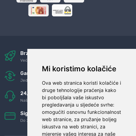
Brza i sigurna dostava
Već za nekoliko dana kod vas
Mi koristimo kolačiće
Garancija u povrat novaca
Jednostavno pravilo: Roba za novac
Ova web stranica koristi kolačiće i
druge tehnologije praćenja kako
24/7 odlična podrška
bi poboljšala vaše iskustvo
Naši agenti uvijek na raspolaganju
pregledavanja u sljedeće svrhe:
omogućiti osnovnu funkcionalnost
Sigurno obročno plaćanje
web stranice
,
za pružanje boljeg
Do 24 rata bez kamata
iskustva na web stranici
,
za
mjerenje vašeg interesa za naše