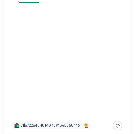
v1|672264348140|1091365358416