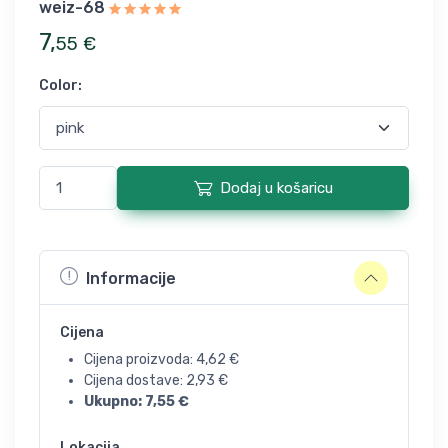
weiz-68
7
,
55
€
Color
:
Dodaj u košaricu
Informacije
Cijena
Cijena proizvoda:
4,62
€
Cijena dostave:
2,93
€
Ukupno:
7,55
€
Lokacija