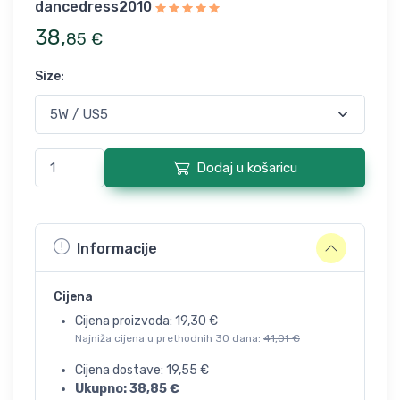
dancedress2010
38
,
85
€
Size
:
Dodaj u košaricu
Informacije
Cijena
Cijena proizvoda:
19,30
€
Najniža cijena u prethodnih 30 dana:
41,01
€
Cijena dostave:
19,55
€
Ukupno:
38,85
€