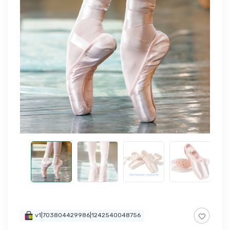
v1|703804429986|1242540048756