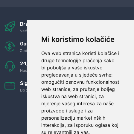
Brza i sigurna dostava
Već za nekoliko dana kod vas
Mi koristimo kolačiće
Garancija u povrat novaca
Jednostavno pravilo: Roba za novac
Ova web stranica koristi kolačiće i
druge tehnologije praćenja kako
24/7 odlična podrška
bi poboljšala vaše iskustvo
Naši agenti uvijek na raspolaganju
pregledavanja u sljedeće svrhe:
omogućiti osnovnu funkcionalnost
Sigurno obročno plaćanje
web stranice
,
za pružanje boljeg
Do 24 rata bez kamata
iskustva na web stranici
,
za
mjerenje vašeg interesa za naše
proizvode i usluge i za
personalizaciju marketinških
interakcija
,
za isporuku oglasa koji
su relevantniji za vas
.