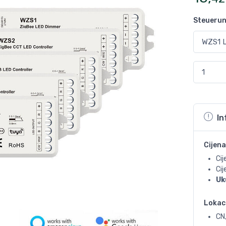
Steueru
In
Cijena
Cij
Ci
Uk
Lokac
CN