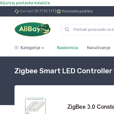
Ažuriraj postavke kolačića
do 24 rate bez kamata
Kontakt
01 7770 777
|
Korisnička podrška
Kategorije
Naslovnica
Naručivanje
Zigbee Smart LED Controller