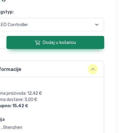
ngstyp
:
Dodaj u košaricu
formacije
ena proizvoda:
12,42
€
jena dostave:
3,00
€
upno:
15,42
€
ija
, , Shenzhen