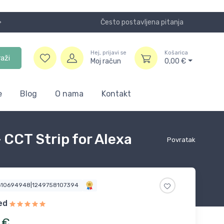
Često postavljena pitanja
Koristite
Hej, prijavi se
Košarica
raži
Moj račun
0,00
€
e
Blog
O nama
Kontakt
CCT Strip for Alexa
Povratak
1610694948|1249758107394
ed
€