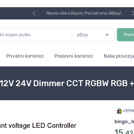
Nismo više e.Bay.hr. Postali smo AliBay!
Pret
Privatni korisnici
Poslovni korisnici
Naše provizij
 12V 24V Dimmer CCT RGBW RGB + 
v1|71
bingo_l
15
,
42