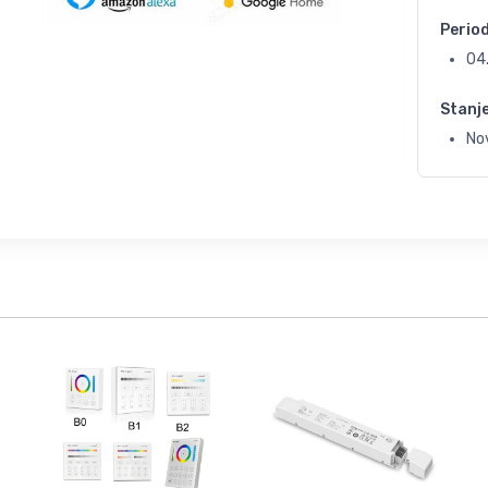
Perio
04
Stanj
No