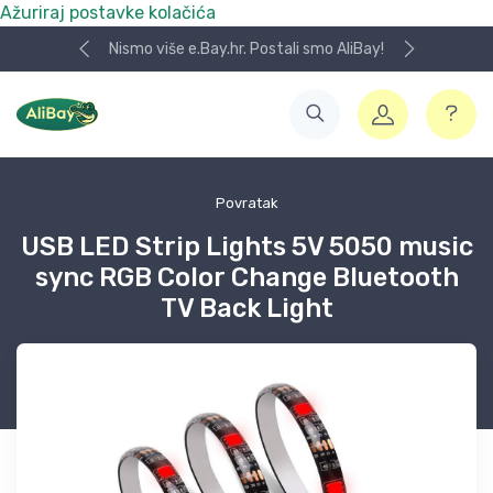
Ažuriraj postavke kolačića
Nismo više e.Bay.hr. Postali smo AliBay!
Povratak
USB LED Strip Lights 5V 5050 music
sync RGB Color Change Bluetooth
TV Back Light