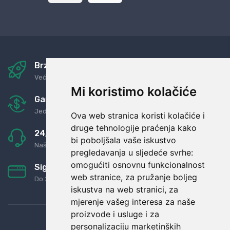
Brza i sigurna dostava
Već za nekoliko dana kod vas
Mi koristimo kolačiće
Garancija u povrat novaca
Jednostavno pravilo: Roba za novac
Ova web stranica koristi kolačiće i
druge tehnologije praćenja kako
24/7 odlična podrška
bi poboljšala vaše iskustvo
Naši agenti uvijek na raspolaganju
pregledavanja u sljedeće svrhe:
omogućiti osnovnu funkcionalnost
Sigurno obročno plaćanje
web stranice
,
za pružanje boljeg
Do 24 rata bez kamata
iskustva na web stranici
,
za
mjerenje vašeg interesa za naše
proizvode i usluge i za
personalizaciju marketinških