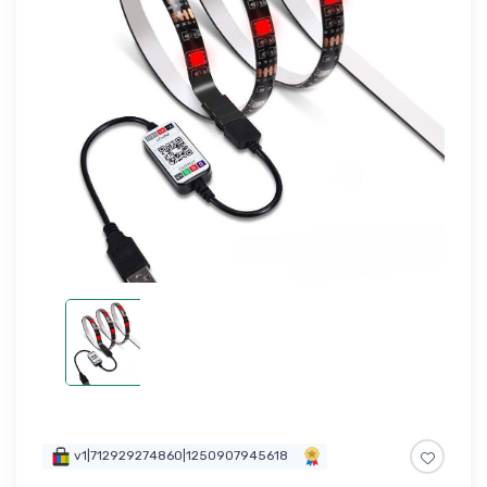
v1|712929274860|1250907945618