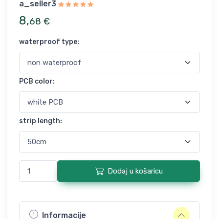
a_seller3
8
,
68
€
waterproof type
:
PCB color
:
strip length
:
Dodaj u košaricu
Informacije