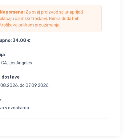
Napomena:
Za ovaj proizvod se unaprijed
plaćaju carinski troškovi. Nema dodatnih
troškova prilikom preuzimanja.
upno:
34,08
€
ija
 CA, Los Angeles
d dostave
.08.2026.
do
07.09.2026.
e
vo s oznakama