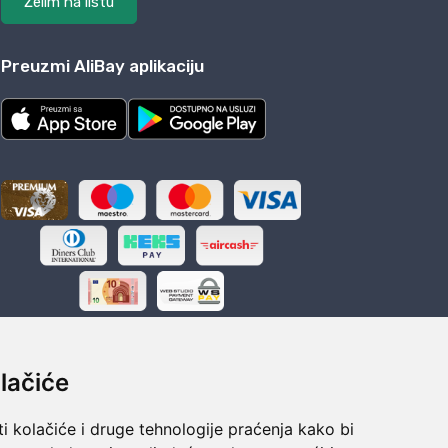
Želim na listu
Preuzmi AliBay aplikaciju
lačiće
i kolačiće i druge tehnologije praćenja kako bi
ka
Sigurno obročno plaćanje