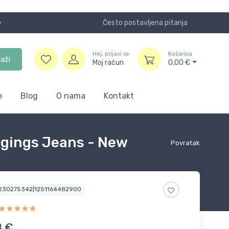
Često postavljena pitanja
Koristite
Hej, prijavi se
Košarica
raži
Moj račun
0,00
€
e
Blog
O nama
Kontakt
ggings Jeans - New
Povratak
3230275342|1251164482900
8
€