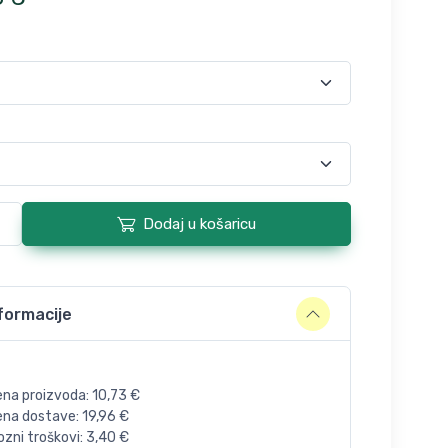
Dodaj u košaricu
formacije
ena proizvoda:
10,73
€
jena dostave:
19,96
€
zni troškovi:
3,40
€