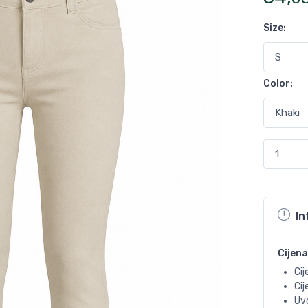
Size
:
Color
:
In
Cijena
Cij
Ci
Uvo