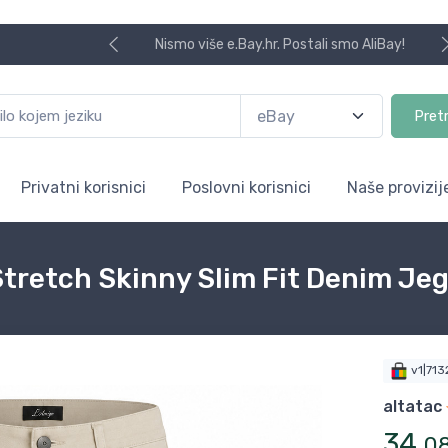
Nismo više e.Bay.hr. Postali smo AliBay!
Pret
Privatni korisnici
Poslovni korisnici
Naše provizij
Stretch Skinny Slim Fit Denim Je
v1|71
altatac
34
,
0