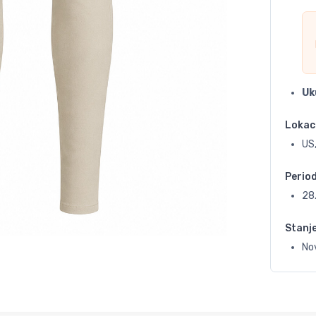
Uk
Lokac
US,
Perio
28
Stanj
No