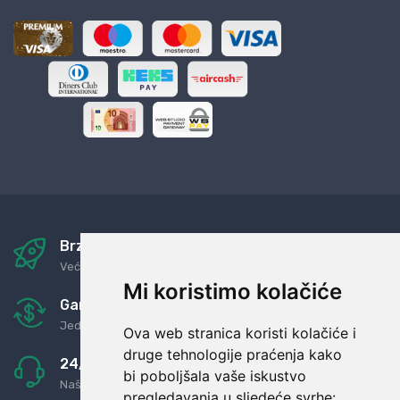
Brza i sigurna dostava
Već za nekoliko dana kod vas
Mi koristimo kolačiće
Garancija u povrat novaca
Jednostavno pravilo: Roba za novac
Ova web stranica koristi kolačiće i
druge tehnologije praćenja kako
24/7 odlična podrška
bi poboljšala vaše iskustvo
Naši agenti uvijek na raspolaganju
pregledavanja u sljedeće svrhe: