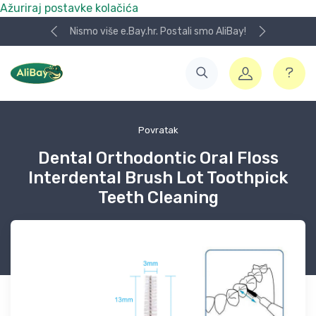
Ažuriraj postavke kolačića
Nismo više e.Bay.hr. Postali smo AliBay!
Povratak
Dental Orthodontic Oral Floss
Interdental Brush Lot Toothpick
Teeth Cleaning