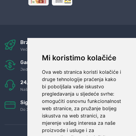
Brza i sigurna dostava
Već za nekoliko dana kod vas
Mi koristimo kolačiće
Garancija u povrat novaca
Jednostavno pravilo: Roba za novac
Ova web stranica koristi kolačiće i
druge tehnologije praćenja kako
24/7 odlična podrška
bi poboljšala vaše iskustvo
Naši agenti uvijek na raspolaganju
pregledavanja u sljedeće svrhe:
omogućiti osnovnu funkcionalnost
Sigurno obročno plaćanje
web stranice
,
za pružanje boljeg
Do 24 rata bez kamata
iskustva na web stranici
,
za
mjerenje vašeg interesa za naše
proizvode i usluge i za