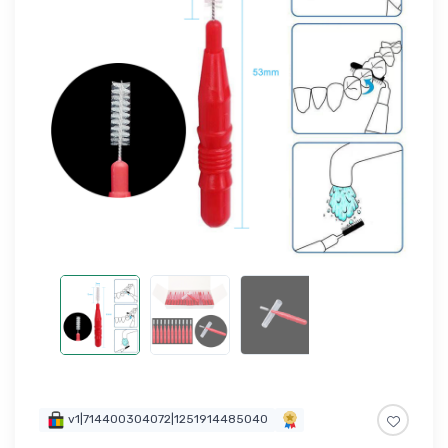
v1|714400304072|1251914485040