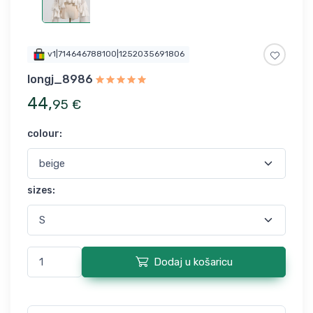
v1|714646788100|1252035691806
longj_8986
44
,
95
€
colour
:
sizes
:
Dodaj u košaricu