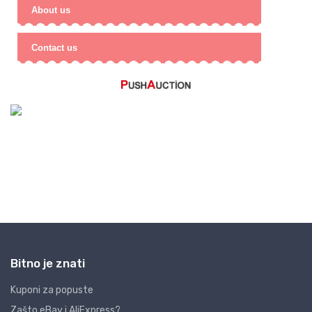
Bitno je znati
Kuponi za popuste
Zašto eBay i AliExpress?