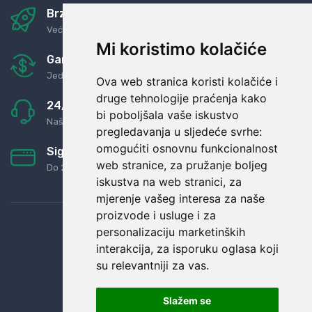
Brza i sigurna dostava
Već za nekoliko dana kod vas
Mi koristimo kolačiće
Garancija u povrat novaca
Jednostavno pravilo: Roba za novac
Ova web stranica koristi kolačiće i
druge tehnologije praćenja kako
24/7 odlična podrška
bi poboljšala vaše iskustvo
Naši agenti uvijek na raspolaganju
pregledavanja u sljedeće svrhe:
omogućiti osnovnu funkcionalnost
Sigurno obročno plaćanje
web stranice
,
za pružanje boljeg
Do 24 rata bez kamata
iskustva na web stranici
,
za
mjerenje vašeg interesa za naše
proizvode i usluge i za
personalizaciju marketinških
interakcija
,
za isporuku oglasa koji
su relevantniji za vas
.
Slažem se