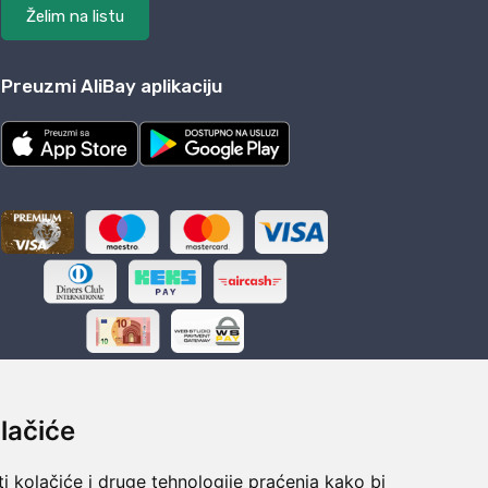
Želim na listu
Preuzmi AliBay aplikaciju
lačiće
i kolačiće i druge tehnologije praćenja kako bi
ka
Sigurno obročno plaćanje