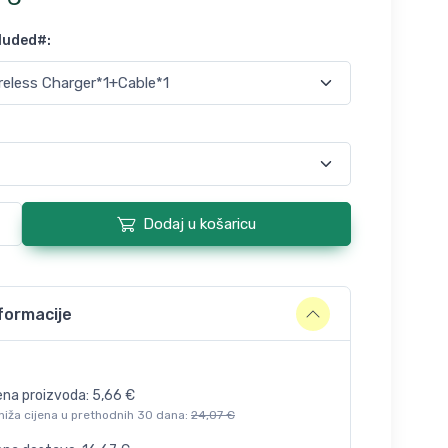
cluded#
:
Dodaj u košaricu
formacije
ena proizvoda:
5,66
€
niža cijena u prethodnih 30 dana:
24,07
€