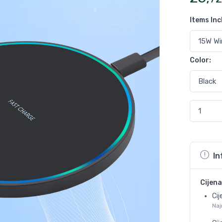
Items In
Color
:
In
Cijena
Cij
Naj