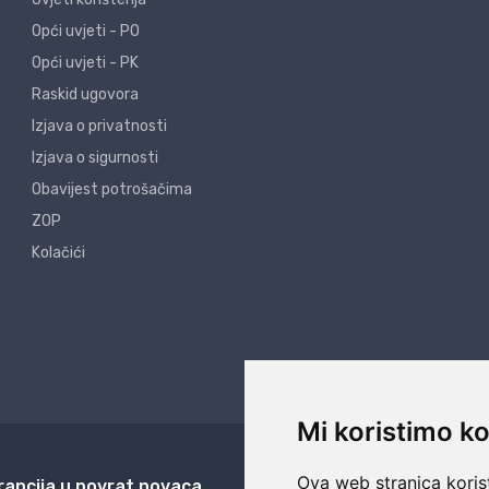
Opći uvjeti - PO
Opći uvjeti - PK
Raskid ugovora
Izjava o privatnosti
Izjava o sigurnosti
Obavijest potrošačima
ZOP
Kolačići
Mi koristimo ko
Ova web stranica korist
rancija u povrat novaca
24/7 odlična podrš