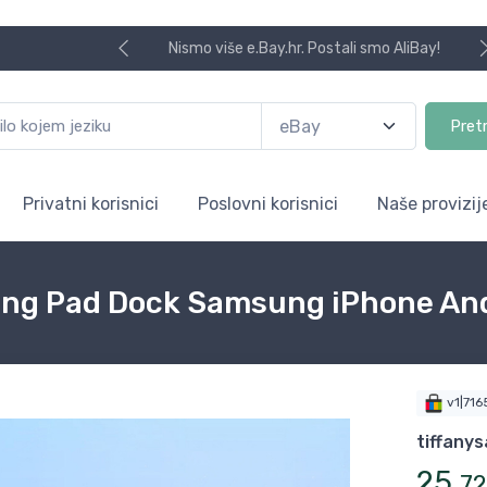
Nismo više e.Bay.hr. Postali smo AliBay!
Pret
Privatni korisnici
Poslovni korisnici
Naše provizij
ing Pad Dock Samsung iPhone And
v1|71
tiffany
25
,
72