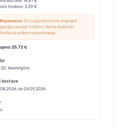
jena dostave:
16,67
€
zni troškovi:
3,39
€
Napomena:
Za ovaj proizvod se unaprijed
plaćaju carinski troškovi. Nema dodatnih
troškova prilikom preuzimanja.
upno:
25,72
€
ija
, DC, Washington
d dostave
.08.2026.
do
04.09.2026.
e
vi