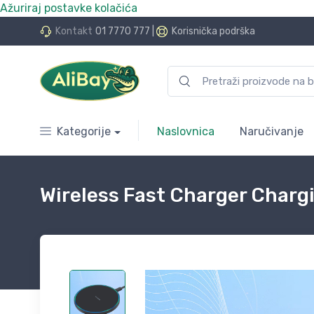
Ažuriraj postavke kolačića
do 24 rate bez kamata
Kontakt
01 7770 777
|
Korisnička podrška
Kategorije
Naslovnica
Naručivanje
Wireless Fast Charger Charg