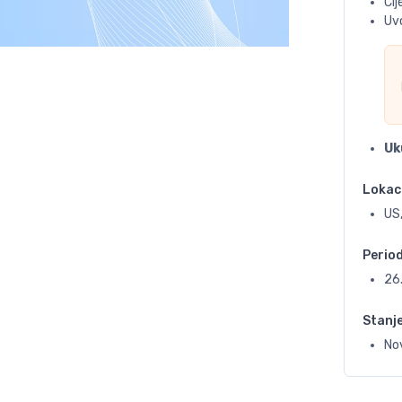
Ci
Uvo
Uk
Lokac
US
Perio
26
Stanj
No