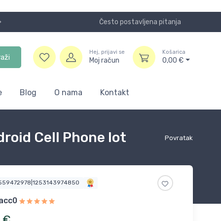
Često postavljena pitanja
Koristite
Hej, prijavi se
Košarica
raži
Moj račun
0,00
€
e
Blog
O nama
Kontakt
roid Cell Phone lot
Povratak
6559472978|1253143974850
sacc0
€