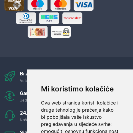
Brza i sigurna dostava
Već za nekoliko dana kod vas
Mi koristimo kolačiće
Garancija u povrat novaca
Jednostavno pravilo: Roba za novac
Ova web stranica koristi kolačiće i
druge tehnologije praćenja kako
24/7 odlična podrška
bi poboljšala vaše iskustvo
Naši agenti uvijek na raspolaganju
pregledavanja u sljedeće svrhe:
omogućiti osnovnu funkcionalnost
Sigurno obročno plaćanje