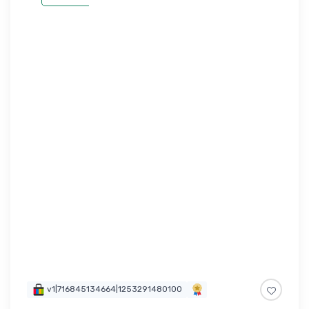
v1|716845134664|1253291480100