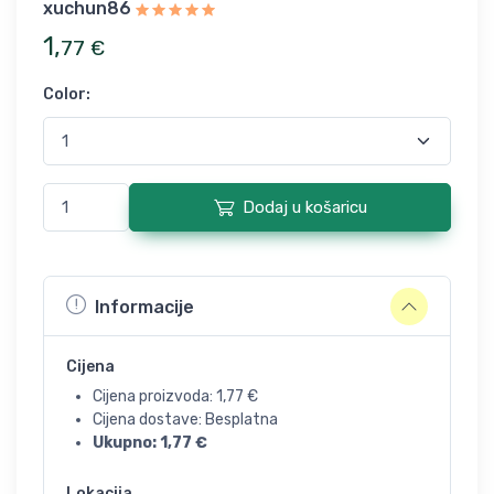
xuchun86
1
,
77
€
Color
:
Dodaj u košaricu
Informacije
Cijena
Cijena proizvoda:
1,77
€
Cijena dostave: Besplatna
Ukupno:
1,77
€
Lokacija