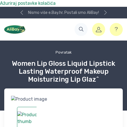
Ažuriraj postavke kolačića
Nismo više e.Bay.hr. Postali smo AliBay!
Povratak
Women Lip Gloss Liquid Lipstick
Lasting Waterproof Makeup
Moisturizing Lip Glaz^