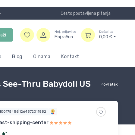
Često postavljena pitanja
Koristite
Hej, prijavi se
Košarica
raži
Moj račun
0,00
€
e
Blog
O nama
Kontakt
s See-Thru Babydoll US
Povratak
6100175456|1264372011882
ast-shipping-center
4
€