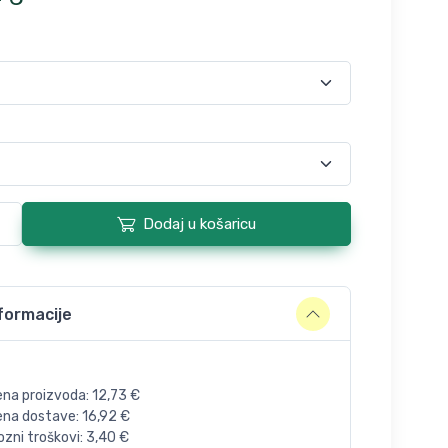
Dodaj u košaricu
formacije
ena proizvoda:
12,73
€
jena dostave:
16,92
€
zni troškovi:
3,40
€