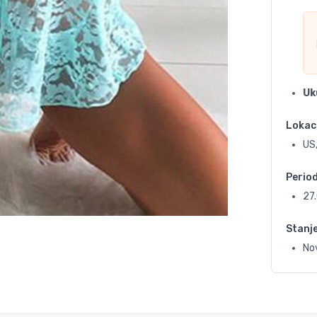
Uk
Lokac
US,
Perio
27
Stanj
No