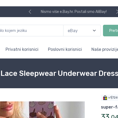
Nismo više e.Bay.hr. Postali smo AliBay!
Pret
Privatni korisnici
Poslovni korisnici
Naše provizij
l Lace Sleepwear Underwear Dres
v1|72
super-f
33
,
0