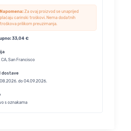
Napomena:
Za ovaj proizvod se unaprijed
plaćaju carinski troškovi. Nema dodatnih
troškova prilikom preuzimanja.
upno:
33,04
€
ija
 CA, San Francisco
d dostave
.08.2026.
do
04.09.2026.
e
vo s oznakama