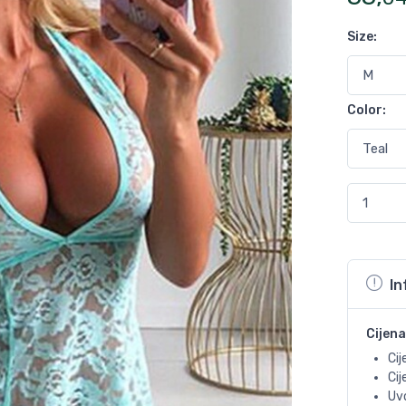
Size
:
Color
:
In
Cijena
Cij
Ci
Uvo