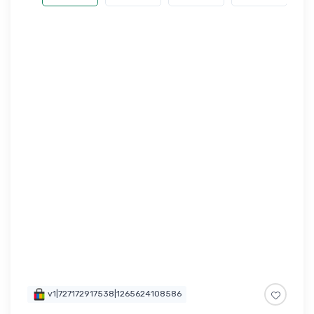
v1|727172917538|1265624108586