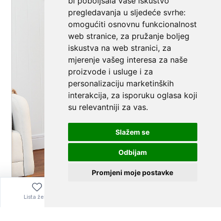
bi poboljšala vaše iskustvo
pregledavanja u sljedeće svrhe:
omogućiti osnovnu funkcionalnost
web stranice
,
za pružanje boljeg
iskustva na web stranici
,
za
mjerenje vašeg interesa za naše
proizvode i usluge i za
personalizaciju marketinških
interakcija
,
za isporuku oglasa koji
su relevantniji za vas
.
Slažem se
Odbijam
Promjeni moje postavke
Lista želja
Izbornik
0,00
€