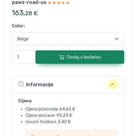
pawz-road-us
163
,
28
€
Color
:
Dodaj u košaricu
Informacije
Cijena
Cijena proizvoda:
64,65
€
Cijena dostave:
95,23
€
Uvozni troškovi:
3,40
€