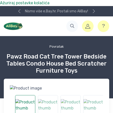
Ažuriraj postavke kolačića
Nismo više e.Bay.hr. Postali smo AliBay!
Povratak
Pawz Road Cat Tree Tower Bedside
Tables Condo House Bed Scratcher
Furniture Toys