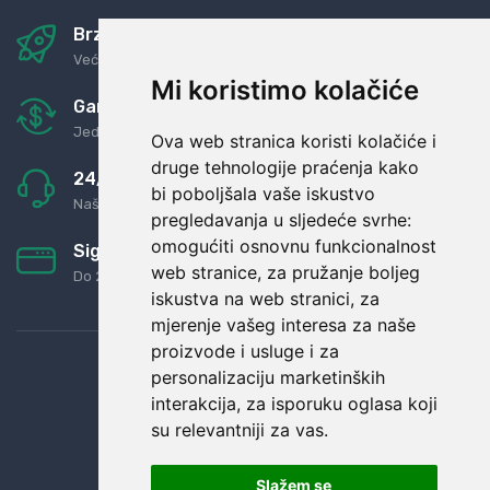
Brza i sigurna dostava
Već za nekoliko dana kod vas
Mi koristimo kolačiće
Garancija u povrat novaca
Jednostavno pravilo: Roba za novac
Ova web stranica koristi kolačiće i
druge tehnologije praćenja kako
24/7 odlična podrška
bi poboljšala vaše iskustvo
Naši agenti uvijek na raspolaganju
pregledavanja u sljedeće svrhe:
omogućiti osnovnu funkcionalnost
Sigurno obročno plaćanje
web stranice
,
za pružanje boljeg
Do 24 rata bez kamata
iskustva na web stranici
,
za
mjerenje vašeg interesa za naše
proizvode i usluge i za
personalizaciju marketinških
interakcija
,
za isporuku oglasa koji
su relevantniji za vas
.
Slažem se