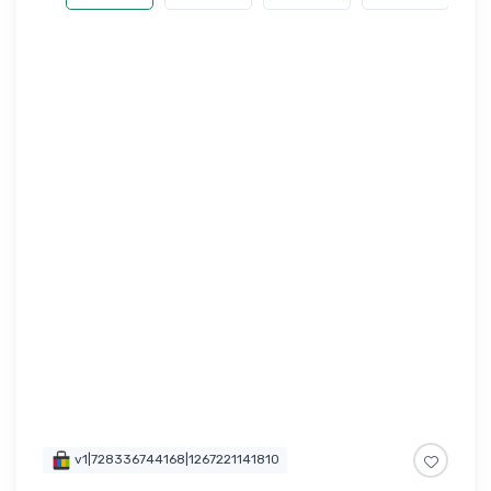
v1|728336744168|1267221141810