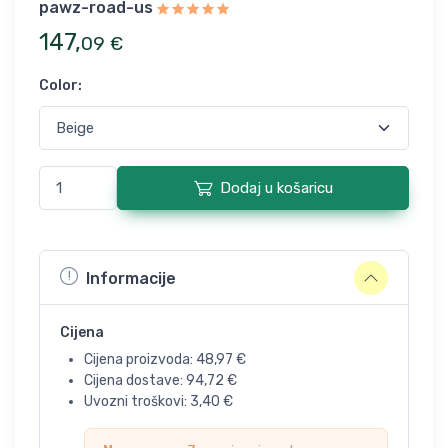
pawz-road-us
147
,
09
€
Color
:
Dodaj u košaricu
Informacije
Cijena
Cijena proizvoda:
48,97
€
Cijena dostave:
94,72
€
Uvozni troškovi:
3,40
€