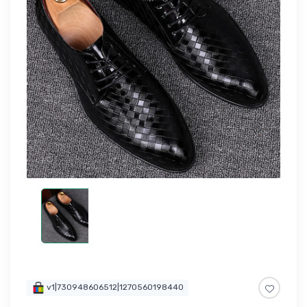
v1|730948606512|1270560198440