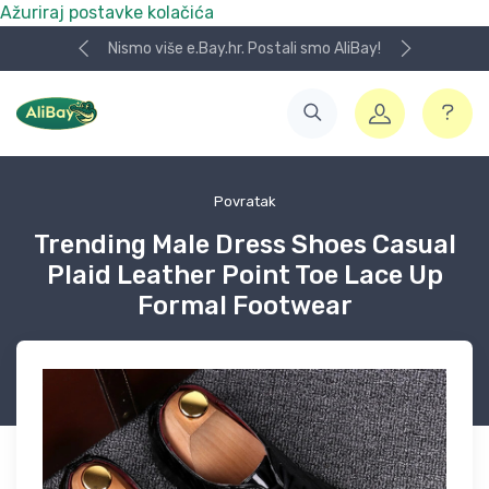
Ažuriraj postavke kolačića
Koristite naša skladišta u UK, USA i DE.
Povratak
Trending Male Dress Shoes Casual
Plaid Leather Point Toe Lace Up
Formal Footwear