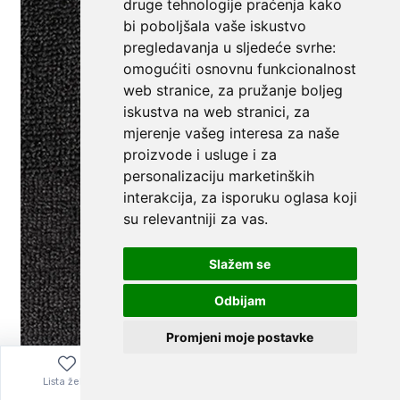
druge tehnologije praćenja kako
bi poboljšala vaše iskustvo
pregledavanja u sljedeće svrhe:
omogućiti osnovnu funkcionalnost
web stranice
,
za pružanje boljeg
iskustva na web stranici
,
za
mjerenje vašeg interesa za naše
proizvode i usluge i za
personalizaciju marketinških
interakcija
,
za isporuku oglasa koji
su relevantniji za vas
.
Slažem se
Odbijam
Promjeni moje postavke
Lista želja
Izbornik
0,00
€