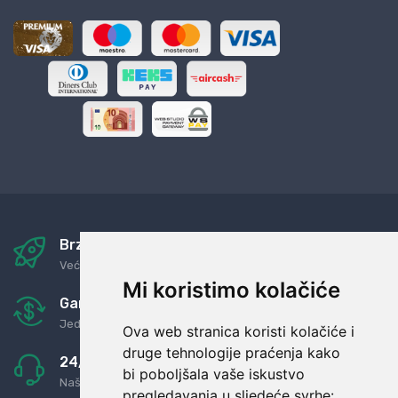
Brza i sigurna dostava
Već za nekoliko dana kod vas
Mi koristimo kolačiće
Garancija u povrat novaca
Jednostavno pravilo: Roba za novac
Ova web stranica koristi kolačiće i
druge tehnologije praćenja kako
24/7 odlična podrška
bi poboljšala vaše iskustvo
Naši agenti uvijek na raspolaganju
pregledavanja u sljedeće svrhe: