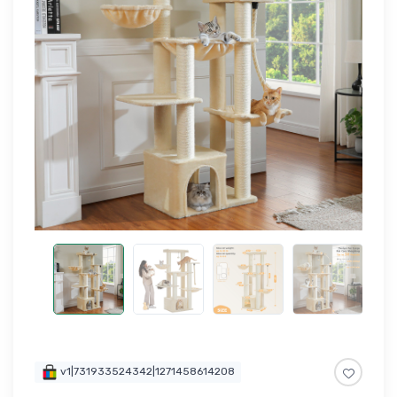
v1|731933524342|1271458614208