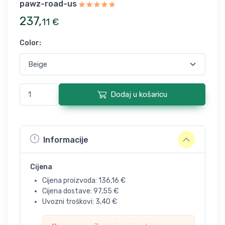
pawz-road-us
237
,
11
€
Color
:
Dodaj u košaricu
Informacije
Cijena
Cijena proizvoda:
136,16
€
Cijena dostave:
97,55
€
Uvozni troškovi:
3,40
€