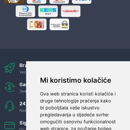
Brza i sigurna dostava
Već za nekoliko dana kod vas
Mi koristimo kolačiće
Garancija u povrat novaca
Jednostavno pravilo: Roba za novac
Ova web stranica koristi kolačiće i
druge tehnologije praćenja kako
24/7 odlična podrška
bi poboljšala vaše iskustvo
Naši agenti uvijek na raspolaganju
pregledavanja u sljedeće svrhe:
omogućiti osnovnu funkcionalnost
Sigurno obročno plaćanje
web stranice
,
za pružanje boljeg
Do 24 rata bez kamata