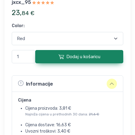
jxcx_95
23
,
84
€
Color
:
Dodaj u košaricu
Informacije
Cijena
Cijena proizvoda:
3,81
€
Najniža cijena u prethodnih 30 dana:
21,6
€
Cijena dostave:
16,63
€
Uvozni troškovi:
3,40
€