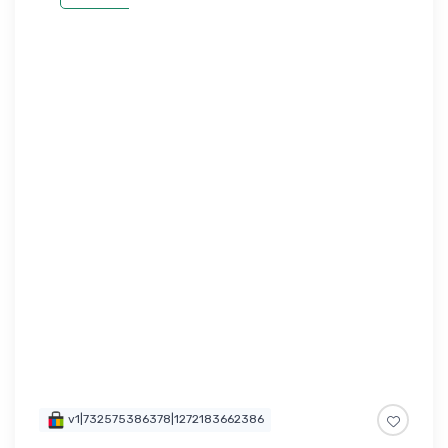
v1|732575386378|1272183662386