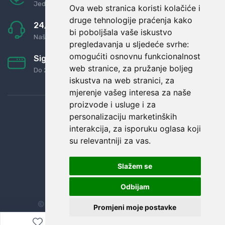
Jednostavno pravilo: Roba za novac
Ova web stranica koristi kolačiće i
druge tehnologije praćenja kako
24/7 odlična podrška
bi poboljšala vaše iskustvo
Naši agenti uvijek na raspolaganju
pregledavanja u sljedeće svrhe:
omogućiti osnovnu funkcionalnost
Sigurno obročno plaćanje
web stranice
,
za pružanje boljeg
Do 24 rata bez kamata
iskustva na web stranici
,
za
mjerenje vašeg interesa za naše
proizvode i usluge i za
personalizaciju marketinških
interakcija
,
za isporuku oglasa koji
su relevantniji za vas
.
Slažem se
Odbijam
© Sva prava zadržana.
Dopi grupa d.o.o.
Promjeni moje postavke