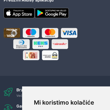
Preuzmi AliBay aplikaciju
Brza i sigurna dostava
Već za nekoliko dana kod vas
Mi koristimo kolačiće
Garancija u povrat novaca