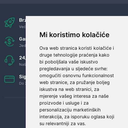
Brza i sigurna dostava
Već za nekoliko dana kod vas
Mi koristimo kolačiće
Garancija u povrat novaca
Jednostavno pravilo: Roba za novac
Ova web stranica koristi kolačiće i
druge tehnologije praćenja kako
24/7 odlična podrška
bi poboljšala vaše iskustvo
Naši agenti uvijek na raspolaganju
pregledavanja u sljedeće svrhe:
omogućiti osnovnu funkcionalnost
Sigurno obročno plaćanje
web stranice
,
za pružanje boljeg
Do 24 rata bez kamata
iskustva na web stranici
,
za
mjerenje vašeg interesa za naše
proizvode i usluge i za
personalizaciju marketinških
interakcija
,
za isporuku oglasa koji
su relevantniji za vas
.