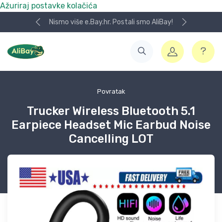
Ažuriraj postavke kolačića
Nismo više e.Bay.hr. Postali smo AliBay!
Povratak
Trucker Wireless Bluetooth 5.1
Earpiece Headset Mic Earbud Noise
Cancelling LOT