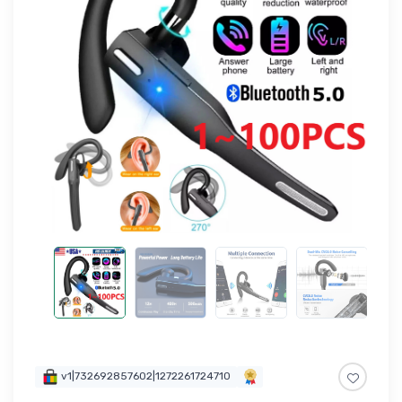
v1|732692857602|1272261724710