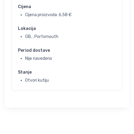
Cijena
Cijena proizvoda:
6,58
€
Lokacija
GB, , Portsmouth
Period dostave
Nije navedeno
Stanje
Otvori kutiju