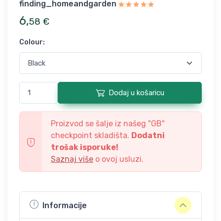
finding_homeandgarden
6
,
58
€
Colour
:
Dodaj u košaricu
Proizvod se šalje iz našeg "
GB
"
checkpoint skladišta.
Dodatni
trošak isporuke!
Saznaj više
o ovoj usluzi.
Informacije