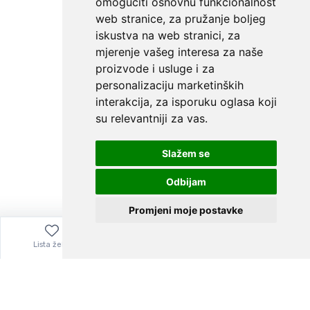
omogućiti osnovnu funkcionalnost
web stranice
,
za pružanje boljeg
iskustva na web stranici
,
za
mjerenje vašeg interesa za naše
proizvode i usluge i za
personalizaciju marketinških
interakcija
,
za isporuku oglasa koji
su relevantniji za vas
.
Slažem se
Odbijam
Promjeni moje postavke
Lista želja
Izbornik
0,00
€