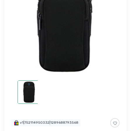
v1|752114950332|1289688793568