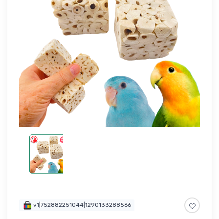
v1|752882251044|1290133288566