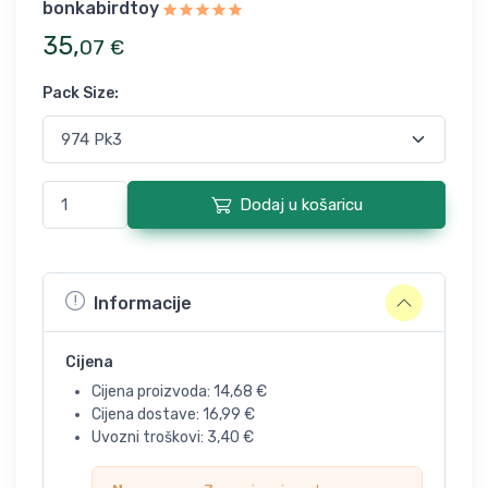
bonkabirdtoy
35
,
07
€
Pack Size
:
Dodaj u košaricu
Informacije
Cijena
Cijena proizvoda:
14,68
€
Cijena dostave:
16,99
€
Uvozni troškovi:
3,40
€