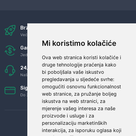
Brza i sigurna dostava
Već za nekoliko dana kod vas
Mi koristimo kolačiće
Garancija u povrat novaca
Jednostavno pravilo: Roba za novac
Ova web stranica koristi kolačiće i
druge tehnologije praćenja kako
24/7 odlična podrška
bi poboljšala vaše iskustvo
Naši agenti uvijek na raspolaganju
pregledavanja u sljedeće svrhe:
omogućiti osnovnu funkcionalnost
Sigurno obročno plaćanje
web stranice
,
za pružanje boljeg
Do 24 rata bez kamata
iskustva na web stranici
,
za
mjerenje vašeg interesa za naše
proizvode i usluge i za
personalizaciju marketinških
interakcija
,
za isporuku oglasa koji