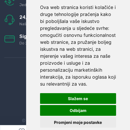
Jednostavno pravilo: Roba za novac
Ova web stranica koristi kolačiće i
druge tehnologije praćenja kako
24/7 odlična podrška
bi poboljšala vaše iskustvo
Naši agenti uvijek na raspolaganju
pregledavanja u sljedeće svrhe:
omogućiti osnovnu funkcionalnost
Sigurno obročno plaćanje
web stranice
,
za pružanje boljeg
Do 24 rata bez kamata
iskustva na web stranici
,
za
mjerenje vašeg interesa za naše
proizvode i usluge i za
personalizaciju marketinških
interakcija
,
za isporuku oglasa koji
su relevantniji za vas
.
Slažem se
Odbijam
© Sva prava zadržana.
Dopi grupa d.o.o.
Promjeni moje postavke