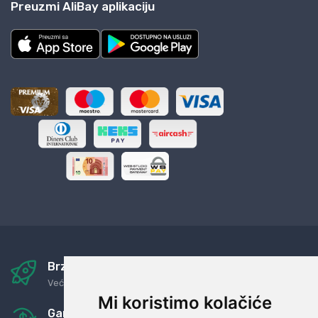
Preuzmi AliBay aplikaciju
Brza i sigurna dostava
Već za nekoliko dana kod vas
Mi koristimo kolačiće
Garancija u povrat novaca