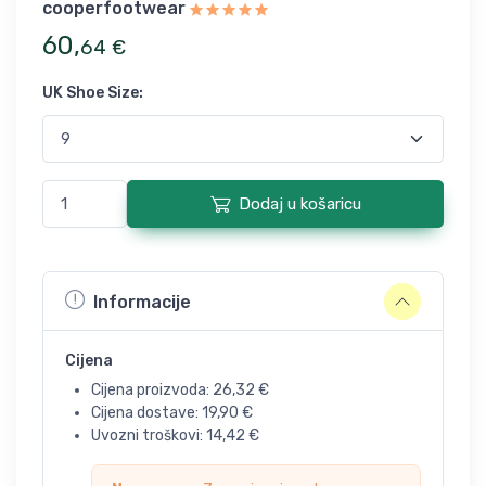
cooperfootwear
60
,
64
€
UK Shoe Size
:
Dodaj u košaricu
Informacije
Cijena
Cijena proizvoda:
26,32
€
Cijena dostave:
19,90
€
Uvozni troškovi:
14,42
€