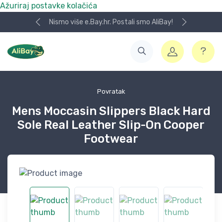
Ažuriraj postavke kolačića
Nismo više e.Bay.hr. Postali smo AliBay!
Povratak
Mens Moccasin Slippers Black Hard
Sole Real Leather Slip-On Cooper
Footwear