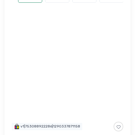
v1|753088922286|1290337871158