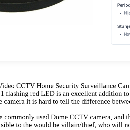
Perio
Ni
Stanj
No