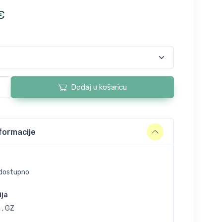
€
Dodaj u košaricu
formacije
dostupno
ija
 , GZ