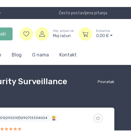
Često postavljena pitanja
Koristite
Hej, prijavi se
Košarica
raži
Moj račun
0,00
€
e
Blog
O nama
Kontakt
ity Surveillance
Povratak
3512295510|1290713334004