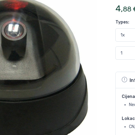
4
,
88
Types
:
In
Cijena
Ne
Lokac
CN,