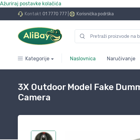
Ažuriraj postavke kolačića
do 24 rate bez kamata
Kontakt
01 7770 777
|
Korisnička podrška
Kategorije
Naslovnica
Naručivanje
3X Outdoor Model Fake Dumm
Camera