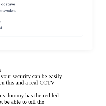
d dostave
je navedeno
e
vi