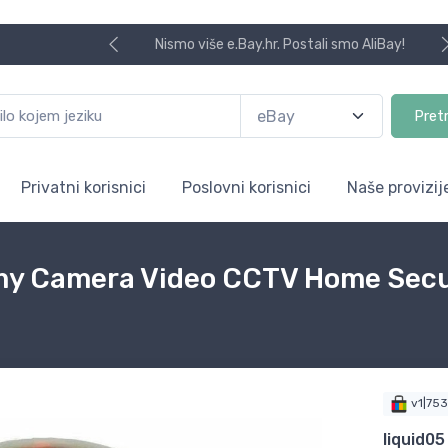
Nismo više e.Bay.hr. Postali smo AliBay!
Pret
Privatni korisnici
Poslovni korisnici
Naše provizij
y Camera Video CCTV Home Secur
v1|75
liquid05