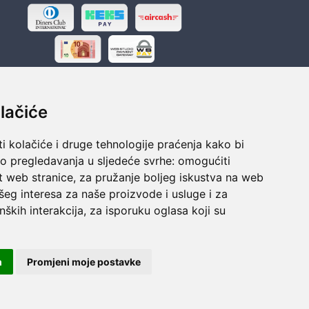
lačiće
i kolačiće i druge tehnologije praćenja kako bi
ka
Sigurno obročno plaćanje
vo pregledavanja u sljedeće svrhe:
omogućiti
polaganju
Do 24 rata bez kamata
t web stranice
,
za pružanje boljeg iskustva na web
šeg interesa za naše proizvode i usluge i za
nških interakcija
,
za isporuku oglasa koji su
m
Promjeni moje postavke