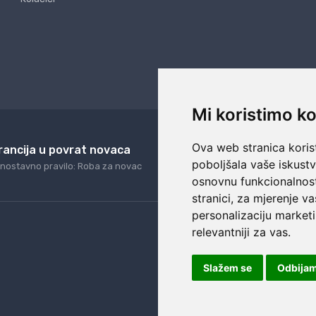
Mi koristimo ko
Ova web stranica korist
rancija u povrat novaca
24/7 odlična podrš
poboljšala vaše iskust
nostavno pravilo: Roba za novac
Naši agenti uvijek na ras
osnovnu funkcionalnos
stranici
,
za mjerenje va
personalizaciju marketi
relevantniji za vas
.
Slažem se
Odbija