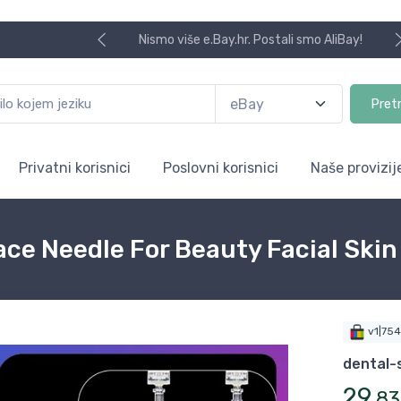
Nismo više e.Bay.hr. Postali smo AliBay!
Pret
Privatni korisnici
Poslovni korisnici
Naše provizij
ace Needle For Beauty Facial Skin
v1|75
dental-
29
,
83