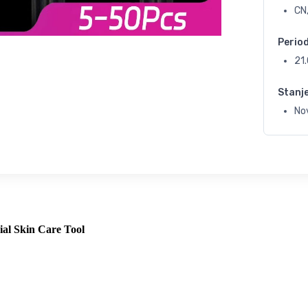
CN
Perio
21
Stanj
No