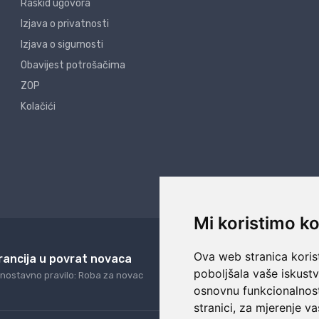
Raskid ugovora
Izjava o privatnosti
Izjava o sigurnosti
Obavijest potrošačima
ZOP
Kolačići
Mi koristimo ko
Ova web stranica korist
rancija u povrat novaca
24/7 odlična podrš
poboljšala vaše iskust
nostavno pravilo: Roba za novac
Naši agenti uvijek na ras
osnovnu funkcionalnos
stranici
,
za mjerenje va