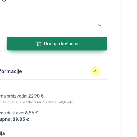
Dodaj u košaricu
formacije
ena proizvoda:
22,98
€
niža cijena u prethodnih 30 dana:
32,05
€
jena dostave:
6,85
€
upno:
29,83
€
ija