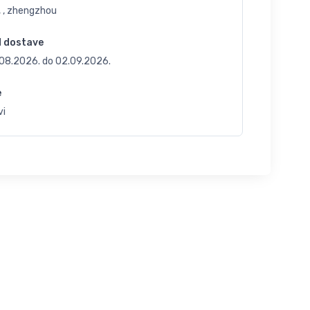
, , zhengzhou
d dostave
.08.2026.
do
02.09.2026.
e
vi