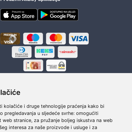
lačiće
i kolačiće i druge tehnologije praćenja kako bi
ka
Sigurno obročno plaćanje
vo pregledavanja u sljedeće svrhe:
omogućiti
polaganju
Do 24 rata bez kamata
t web stranice
,
za pružanje boljeg iskustva na web
šeg interesa za naše proizvode i usluge i za