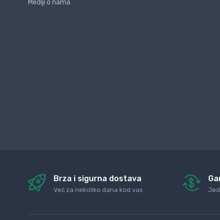
Mediji o nama
Brza i sigurna dostava
Ga
Već za nekoliko dana kod vas
Jed