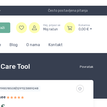
Često postavljena pitanja
Koristite
Hej, prijavi se
Košarica
raži
Moj račun
0,00
€
e
Blog
O nama
Kontakt
 Care Tool
Povratak
4198518508|1291123889248
see
€