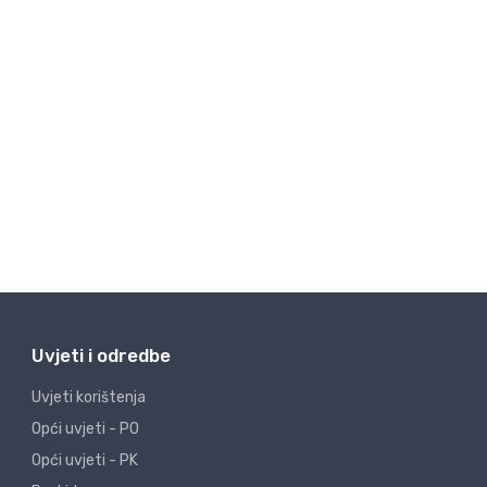
Uvjeti i odredbe
Uvjeti korištenja
Opći uvjeti - PO
Opći uvjeti - PK