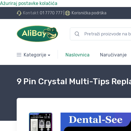
Ažuriraj postavke kolačića
do 24 rate bez kamata
Kontakt
01 7770 777
|
Korisnička podrška
Kategorije
Naslovnica
Naručivanje
9 Pin Crystal Multi-Tips Repl