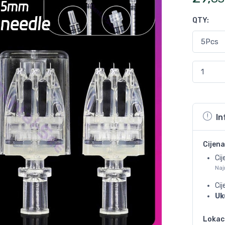
QTY
:
In
Cijena
Cij
Naj
Ci
Uk
Lokac