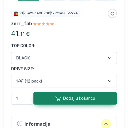
v1|754253408900|1291145035924
zerr_fab
41
,
11
€
TOP COLOR
:
DRIVE SIZE
:
Dodaj u košaricu
Informacije