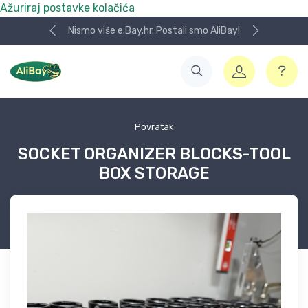
Ažuriraj postavke kolačića
Nismo više e.Bay.hr. Postali smo AliBay!
Povratak
SOCKET ORGANIZER BLOCKS-TOOL
BOX STORAGE