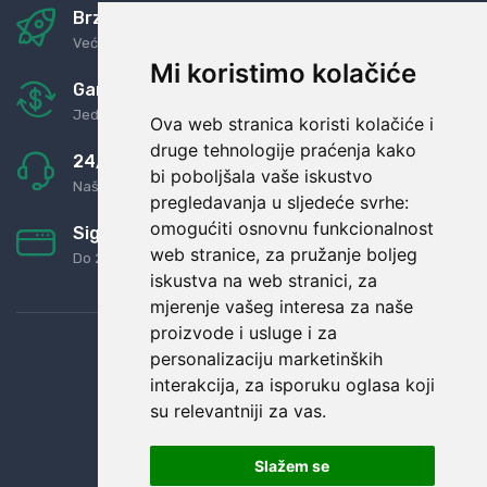
Brza i sigurna dostava
Već za nekoliko dana kod vas
Mi koristimo kolačiće
Garancija u povrat novaca
Jednostavno pravilo: Roba za novac
Ova web stranica koristi kolačiće i
druge tehnologije praćenja kako
24/7 odlična podrška
bi poboljšala vaše iskustvo
Naši agenti uvijek na raspolaganju
pregledavanja u sljedeće svrhe:
omogućiti osnovnu funkcionalnost
Sigurno obročno plaćanje
web stranice
,
za pružanje boljeg
Do 24 rata bez kamata
iskustva na web stranici
,
za
mjerenje vašeg interesa za naše
proizvode i usluge i za
personalizaciju marketinških
interakcija
,
za isporuku oglasa koji
su relevantniji za vas
.
Slažem se