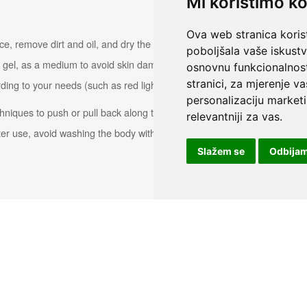
Mi koristimo ko
Ova web stranica korist
poboljšala vaše iskust
osnovnu funkcionalnos
stranici
,
za mjerenje va
personalizaciju marketi
relevantniji za vas
.
Slažem se
Odbija