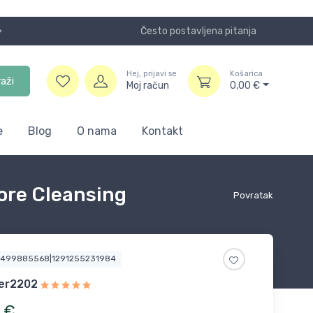
Često postavljena pitanja
Koristite
Hej, prijavi se
Košarica
raži
Moj račun
0,00
€
e
Blog
O nama
Kontakt
Pore Cleansing
Povratak
4499885568|1291255231984
er2202
€