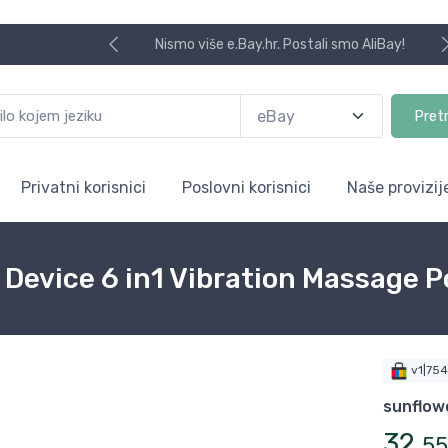
Nismo više e.Bay.hr. Postali smo AliBay!
Pret
Privatni korisnici
Poslovni korisnici
Naše provizij
 Device 6 in1 Vibration Massage 
v1|75
sunflow
32
,
55