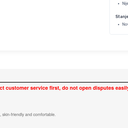
Ni
Stanj
No