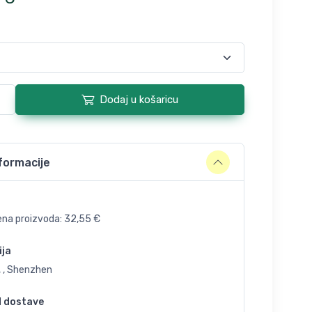
Dodaj u košaricu
formacije
ena proizvoda:
32,55
€
ija
, , Shenzhen
d dostave