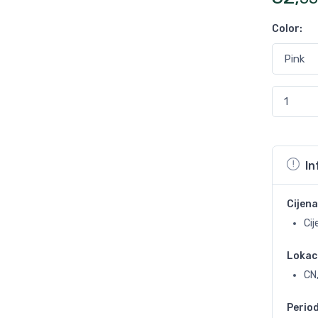
Color
:
In
Cijena
Cij
Lokac
CN
Perio