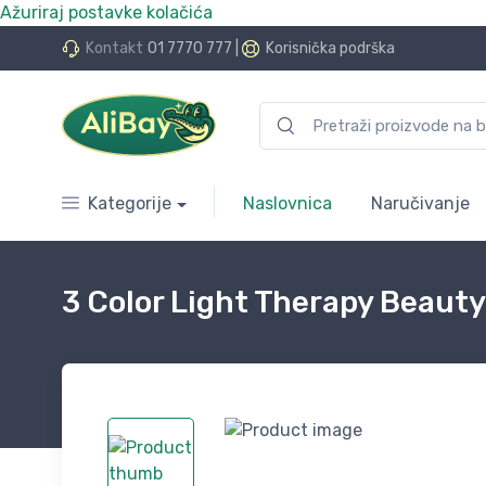
Ažuriraj postavke kolačića
do 24 rate bez kamata
Kontakt
01 7770 777
|
Korisnička podrška
Kategorije
Naslovnica
Naručivanje
3 Color Light Therapy Beauty