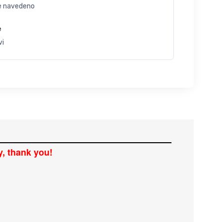
je navedeno
e
vi