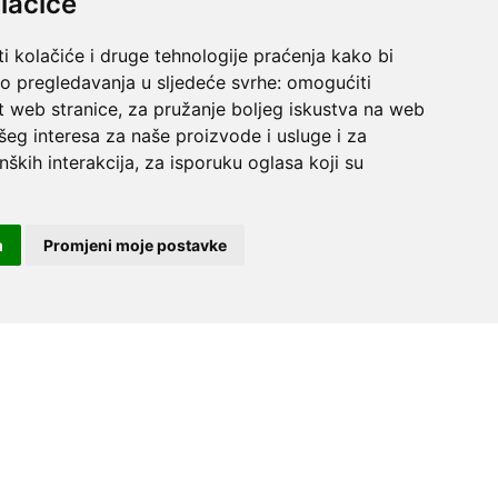
lačiće
i kolačiće i druge tehnologije praćenja kako bi
vo pregledavanja u sljedeće svrhe:
omogućiti
t web stranice
,
za pružanje boljeg iskustva na web
šeg interesa za naše proizvode i usluge i za
nških interakcija
,
za isporuku oglasa koji su
m
Promjeni moje postavke