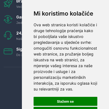
Brza i sigurna dostava
Već za nekoliko dana kod vas
Mi koristimo kolačiće
Garancija u povrat novaca
Jednostavno pravilo: Roba za novac
Ova web stranica koristi kolačiće i
druge tehnologije praćenja kako
24/7 odlična podrška
bi poboljšala vaše iskustvo
Naši agenti uvijek na raspolaganju
pregledavanja u sljedeće svrhe:
omogućiti osnovnu funkcionalnost
Sigurno obročno plaćanje
web stranice
,
za pružanje boljeg
Do 24 rata bez kamata
iskustva na web stranici
,
za
mjerenje vašeg interesa za naše
proizvode i usluge i za
personalizaciju marketinških
interakcija
,
za isporuku oglasa koji
su relevantniji za vas
.
Slažem se