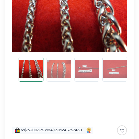
v1|763006957184|1301245767460