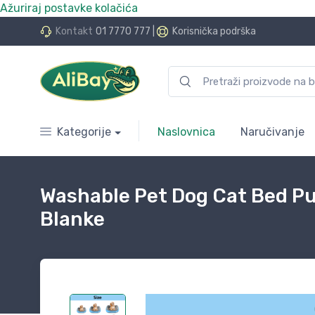
Ažuriraj postavke kolačića
do 24 rate bez kamata
Kontakt
01 7770 777
|
Korisnička podrška
Kategorije
Naslovnica
Naručivanje
Washable Pet Dog Cat Bed P
Blanke