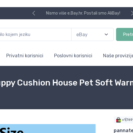
Nismo više e.Bay.hr. Postali smo AliBay!
Pret
Privatni korisnici
Poslovni korisnici
Naše provizij
uppy Cushion House Pet Soft War
v1|76
pannat