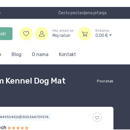
Često postavljena pitanja
Koristite
Hej, prijavi se
Košarica
raži
Moj račun
0,00
€
e
Blog
O nama
Kontakt
m Kennel Dog Mat
Povratak
9449504526|1305364739576
ech