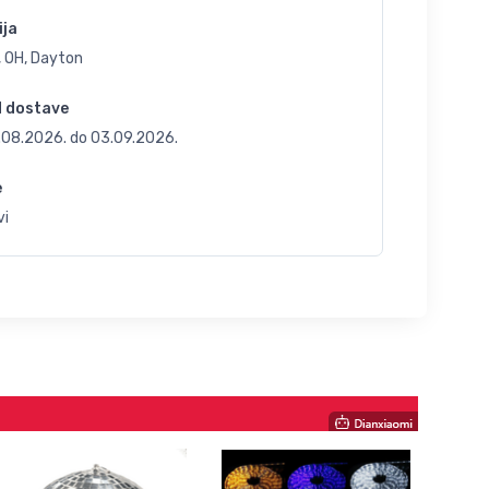
ija
, OH, Dayton
d dostave
.08.2026.
do
03.09.2026.
e
vi