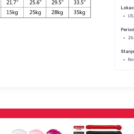
Lokac
US
Perio
26
Stanj
No