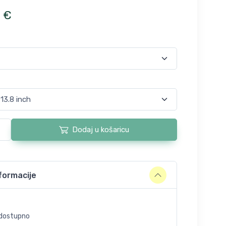
0
€
Dodaj u košaricu
formacije
dostupno