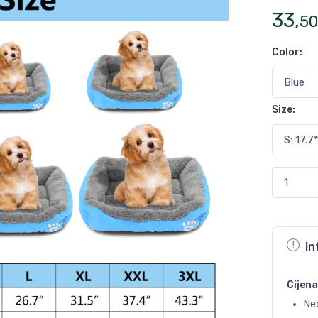
33
,
5
Color
:
Size
:
In
Cijena
Ne