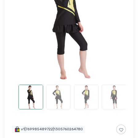
v1|769985489722|1305760264780