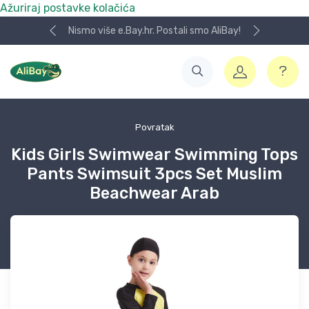
Ažuriraj postavke kolačića
Nismo više e.Bay.hr. Postali smo AliBay!
Povratak
Kids Girls Swimwear Swimming Tops
Pants Swimsuit 3pcs Set Muslim
Beachwear Arab