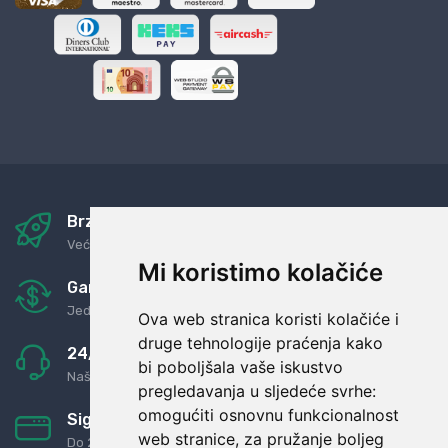
Brza i sigurna dostava
Već za nekoliko dana kod vas
Mi koristimo kolačiće
Garancija u povrat novaca
Jednostavno pravilo: Roba za novac
Ova web stranica koristi kolačiće i
druge tehnologije praćenja kako
24/7 odlična podrška
bi poboljšala vaše iskustvo
Naši agenti uvijek na raspolaganju
pregledavanja u sljedeće svrhe:
omogućiti osnovnu funkcionalnost
Sigurno obročno plaćanje
web stranice
,
za pružanje boljeg
Do 24 rata bez kamata