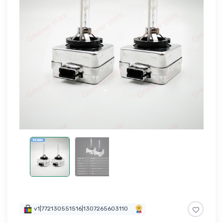
v1|772130551516|1307265603110