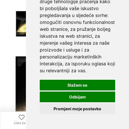
druge tehnologije praćenja kako
bi poboljšala vaše iskustvo
pregledavanja u sljedeće svrhe:
omogućiti osnovnu funkcionalnost
web stranice
,
za pružanje boljeg
iskustva na web stranici
,
za
mjerenje vašeg interesa za naše
proizvode i usluge i za
personalizaciju marketinških
interakcija
,
za isporuku oglasa koji
su relevantniji za vas
.
Slažem se
Odbijam
Promjeni moje postavke
Lista želja
Izbornik
0,00
€