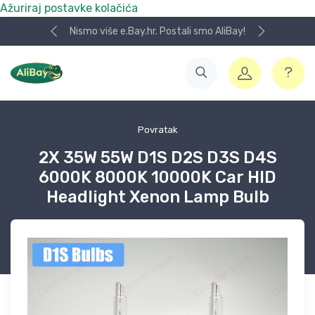
Ažuriraj postavke kolačića
Nismo više e.Bay.hr. Postali smo AliBay!
Povratak
2X 35W 55W D1S D2S D3S D4S
6000K 8000K 10000K Car HID
Headlight Xenon Lamp Bulb